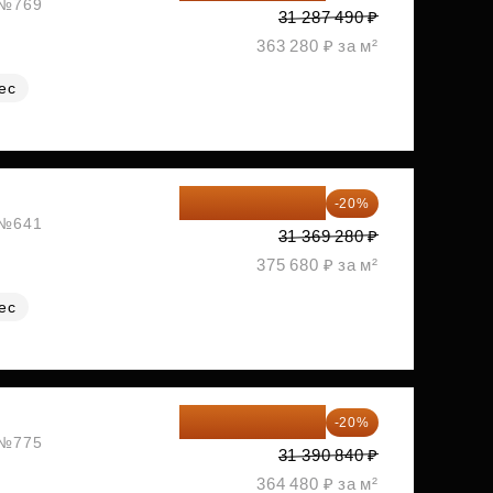
, №769
31 287 490 ₽
363 280 ₽ за м²
ес
25 095 424 ₽
-20%
, №641
31 369 280 ₽
375 680 ₽ за м²
ес
25 112 672 ₽
-20%
, №775
31 390 840 ₽
364 480 ₽ за м²