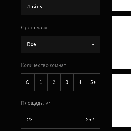
Лэйк
Рефинансирование
Срок сдачи
Все
Количество комнат
С
1
2
3
4
5+
Площадь, м²