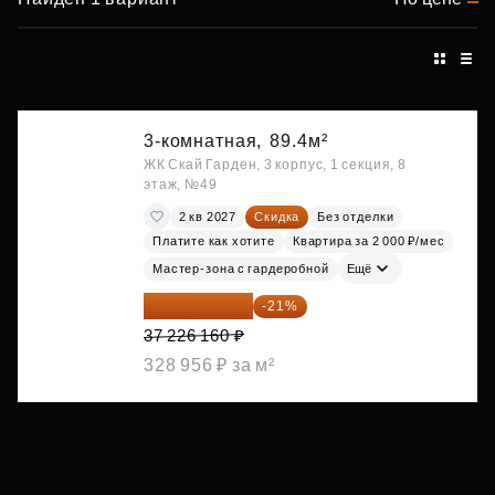
3-комнатная,
89.4м²
ЖК Скай Гарден, 3 корпус, 1 секция, 8
этаж, №49
2 кв 2027
Скидка
Без отделки
Платите как хотите
Квартира за 2 000 ₽/мес
Мастер-зона с гардеробной
Ещё
29 408 666 ₽
-21%
37 226 160 ₽
328 956 ₽ за м²