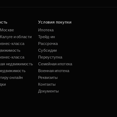
ость
Условия покупки
 Москве
Ипотека
Калуге и области
Трейд-ин
изнес-класса
Рассрочка
движимость
Субсидии
изнес-класса
Переуступка
кая недвижимость
Семейная ипотека
недвижимость
Военная ипотека
ртиру онлайн
Реквизиты
дки
Контакты
Документы