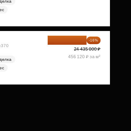
делка
ес
20 525 400 ₽
-16%
№370
24 435 000 ₽
456 120 ₽ за м²
делка
ес