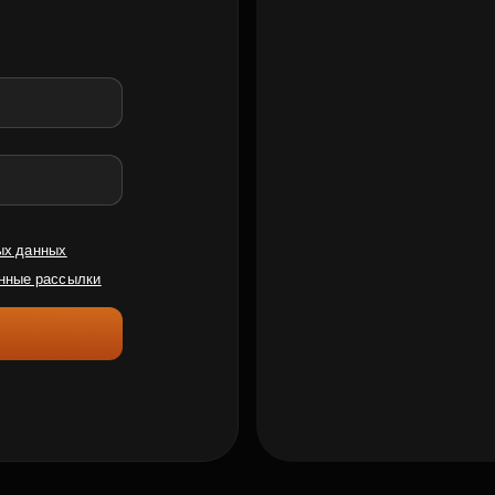
ых данных
нные рассылки