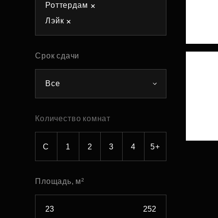
Роттердам
Рефинансирование
Лэйк
Срок сдачи
Все
Количество комнат
С
1
2
3
4
5+
Площадь, м²