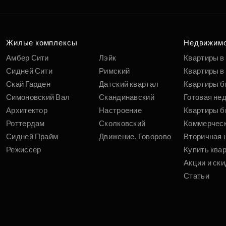
Жилые комплексы
Недвижим
Амбер Сити
Лэйк
Квартиры в
Сидней Сити
Римский
Квартиры в 
Скай Гарден
Датский квартал
Квартиры б
Симоновский Вал
Скандинавский
Готовая не
Архитектор
Настроение
Квартиры б
Роттердам
Сколковский
Коммерчес
Сидней Прайм
Движение. Говорово
Вторичная 
Режиссер
Купить ква
Акции и ски
Статьи