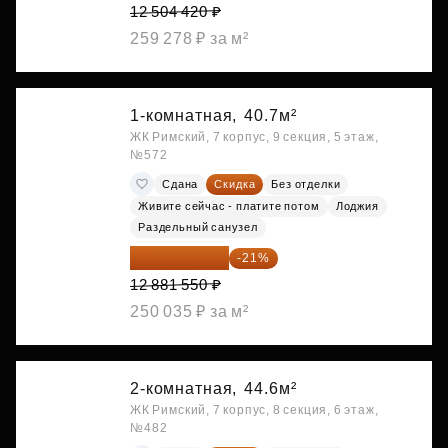
12 504 420 ₽
259 278 ₽ за м²
1-комнатная,
40.7м²
ЖК Римский, 7 корпус, 9 секция, 5 этаж,
№572
Сдана
Скидка
Без отделки
Живите сейчас - платите потом
Лоджия
Раздельный санузел
10 176 425 ₽
-21%
12 881 550 ₽
250 035 ₽ за м²
2-комнатная,
44.6м²
ЖК Римский, 7 корпус, 8 секция, 6 этаж,
№482