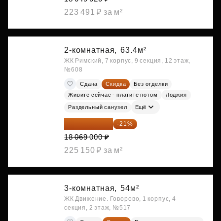
223 491 ₽ за м²
2-комнатная,
63.4м²
ЖК Римский, 7 корпус, 9 секция, 12 этаж,
№608
Сдана
Скидка
Без отделки
Живите сейчас - платите потом
Лоджия
Раздельный санузел
Ещё
14 274 510 ₽
-21%
18 069 000 ₽
225 150 ₽ за м²
3-комнатная,
54м²
ЖК Движение. Говорово, 1 корпус, 4
секция, 2 этаж, №517