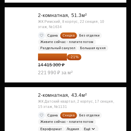
2-комнатная,
51.3м²
ЖК Римский, 8 корпус, 22 секция, 10
этаж, №1634
Сдана
Скидка
Без отделки
Живите сейчас - платите потом
Раздельный санузел
Большая кухня
11 388 087 ₽
-21%
14 415 300 ₽
221 990 ₽ за м²
2-комнатная,
43.4м²
ЖК Датский квартал, 2 корпус, 17 секция,
15 этаж, №1131
Сдана
Скидка
Без отделки
Живите сейчас - платите потом
Евроформат
Лоджия
Ещё