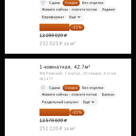
Сдана
Скидка
Без отделки
Живите сейчас - платите потом
Лоджия
Евроформат
Ещё
10 348 226 ₽
-21%
13 099 020 ₽
232 023 ₽ за м²
1-комнатная,
42.7м²
ЖК Римский, 7 корпус, 20 секция, 9 этаж,
№1477
Сдана
Скидка
Без отделки
Живите сейчас - платите потом
Балкон
Раздельный санузел
Ещё
10 727 094 ₽
-21%
13 578 600 ₽
251 220 ₽ за м²