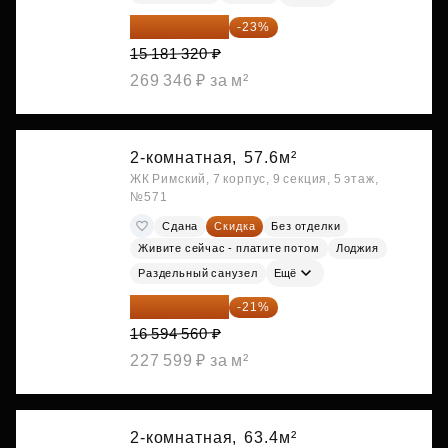
11 689 616 ₽
-23%
15 181 320 ₽
269 346 ₽ за м²
2-комнатная,
57.6м²
ЖК Римский, 7 корпус, 9 секция, 5 этаж,
№571
Сдана
Скидка
Без отделки
Живите сейчас - платите потом
Лоджия
Раздельный санузел
Ещё
13 109 702 ₽
-21%
16 594 560 ₽
227 599 ₽ за м²
2-комнатная,
63.4м²