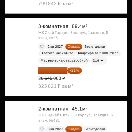
799 843 ₽ за м²
3-комнатная,
89.4м²
ЖК Скай Гарден, 3 корпус, 1 секция, 5
этаж, №25
2 кв 2027
Скидка
Без отделки
Платите как хотите
Квартира за 2 000 ₽/мес
Мастер-зона с гардеробной
Ещё
28 949 597 ₽
-21%
36 645 060 ₽
323 821 ₽ за м²
2-комнатная,
45.1м²
ЖК Сидней Сити, 6.3 корпус, 3 секция, 5
этаж, №491
3 кв 2027
Скидка
Без отделки