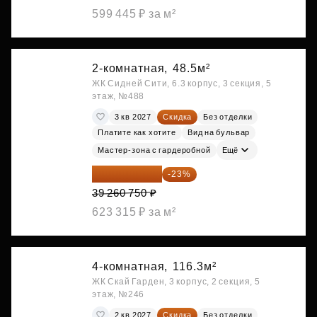
599 445 ₽ за м²
2-комнатная,
48.5м²
ЖК Сидней Сити, 6.3 корпус, 3 секция, 5
этаж, №488
3 кв 2027
Скидка
Без отделки
Платите как хотите
Вид на бульвар
Мастер-зона с гардеробной
Ещё
30 230 778 ₽
-23%
39 260 750 ₽
623 315 ₽ за м²
4-комнатная,
116.3м²
ЖК Скай Гарден, 3 корпус, 2 секция, 5
этаж, №246
2 кв 2027
Скидка
Без отделки