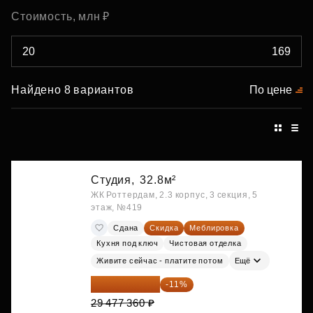
Стоимость, млн ₽
Найдено 8 вариантов
По цене
Студия,
32.8м²
ЖК Роттердам, 2.3 корпус, 3 секция, 5
этаж, №419
Сдана
Скидка
Меблировка
Кухня под ключ
Чистовая отделка
Живите сейчас - платите потом
Ещё
26 234 850 ₽
-11%
29 477 360 ₽