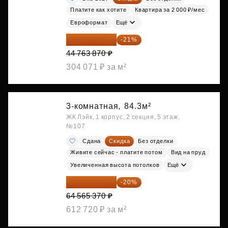
Платите как хотите
Квартира за 2 000 ₽/мес
Евроформат
Ещё
35 363 457 ₽
-21%
44 763 870 ₽
304 071 ₽ за м²
3-комнатная,
84.3м²
ЖК Лэйк, 1 корпус, 2 секция, 5 этаж,
№107
Сдана
Скидка
Без отделки
Живите сейчас - платите потом
Вид на пруд
Увеличенная высота потолков
Ещё
51 652 296 ₽
-20%
64 565 370 ₽
612 720 ₽ за м²