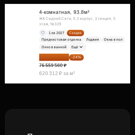
4-комнатная,
93.8м²
ЖК Сидней Сити, 5.2 корпус, 3 секция, 5
этаж, №329
1 кв 2027
Скидка
Предчистовая отделка
Лоджия
Окна в пол
Окно в ванной
Ещё
58 185 266 ₽
-24%
76 559 560 ₽
620 312 ₽ за м²