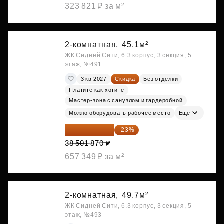
323 821 ₽ за м²
2-комнатная,
45.1м²
ЖК Сидней Сити, 6.3 корпус, 3 секция, 5
этаж, №491
3 кв 2027
Скидка
Без отделки
Платите как хотите
Мастер-зона с санузлом и гардеробной
Можно оборудовать рабочее место
Ещё
29 646 440 ₽
-23%
38 501 870 ₽
657 349 ₽ за м²
2-комнатная,
49.7м²
ЖК Сидней Сити, 6.3 корпус, 3 секция, 5
этаж, №493