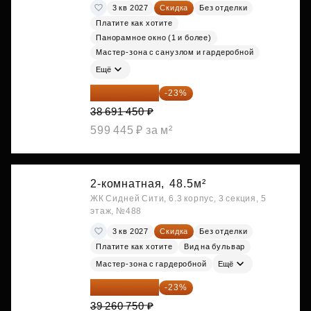
3 кв 2027
Скидка
Без отделки
Платите как хотите
Панорамное окно (1 и более)
Мастер-зона с санузлом и гардеробной
Ещё
29 792 417 ₽
-23%
38 691 450 ₽
599 445 ₽ за м²
2-комнатная,
48.5м²
ЖК Сидней Сити, 6.3 корпус, 3 секция, 5
этаж, №488
3 кв 2027
Скидка
Без отделки
Платите как хотите
Вид на бульвар
Мастер-зона с гардеробной
Ещё
30 230 778 ₽
-23%
39 260 750 ₽