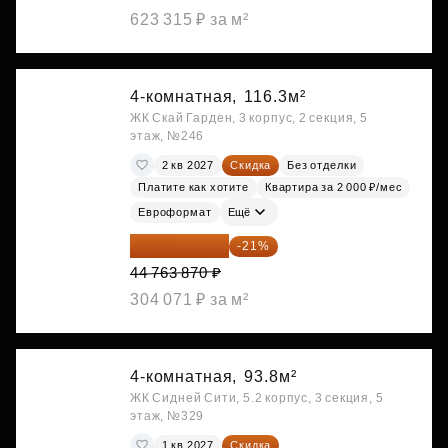
623 315 ₽ за м²
4-комнатная,
116.3м²
ЖК Скай Гарден, 3 корпус, 2 секция, 5
этаж, №246
2 кв 2027
Скидка
Без отделки
Платите как хотите
Квартира за 2 000 ₽/мес
Евроформат
Ещё
35 363 457 ₽
-21%
44 763 870 ₽
304 071 ₽ за м²
4-комнатная,
93.8м²
ЖК Сидней Сити, 5.2 корпус, 3 секция, 5
этаж, №329
1 кв 2027
Скидка