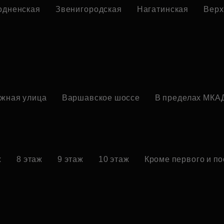
одненская
Звенигородская
Нагатинская
Верх
жная улица
Варшавское шоссе
В пределах МКА
ж
8 этаж
9 этаж
10 этаж
Кроме первого и п