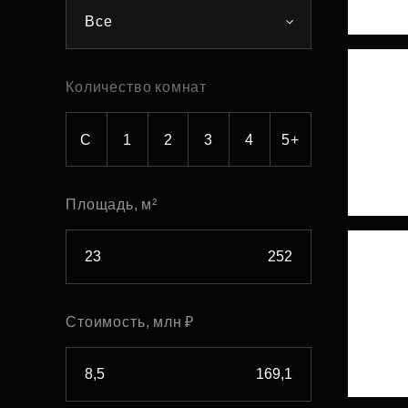
Все
Рефинансирование
Количество комнат
С
1
2
3
4
5+
Площадь, м²
Стоимость, млн ₽