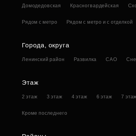
Домодедовская
Красногвардейская
Сх
Рядом с метро
Рядом с метро и с отделкой
Города, округа
Ленинский район
Развилка
САО
Сне
Этаж
2 этаж
3 этаж
4 этаж
6 этаж
7 эта
Кроме последнего