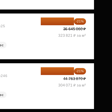
28 949 597 ₽
-21%
№25
36 645 060 ₽
323 821 ₽ за м²
ес
35 363 457 ₽
-21%
№246
44 763 870 ₽
304 071 ₽ за м²
ес