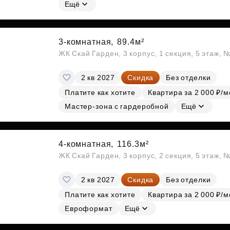
Субсидии
Ещё
3-комнатная,
89.4м²
ЖК Скай Гарден, 3 корпус, 1 секция, 5 этаж, 
2 кв 2027
Скидка
Без отделки
Платите как хотите
Квартира за 2 000 ₽/м
Мастер-зона с гардеробной
Ещё
4-комнатная,
116.3м²
ЖК Скай Гарден, 3 корпус, 2 секция, 5 этаж, 
2 кв 2027
Скидка
Без отделки
Платите как хотите
Квартира за 2 000 ₽/м
Евроформат
Ещё