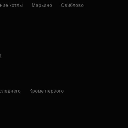
ние котлы
Марьино
Свиблово
Д
оследнего
Кроме первого