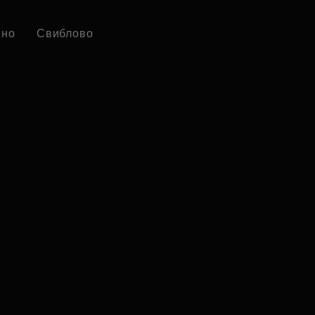
ино
Свиблово