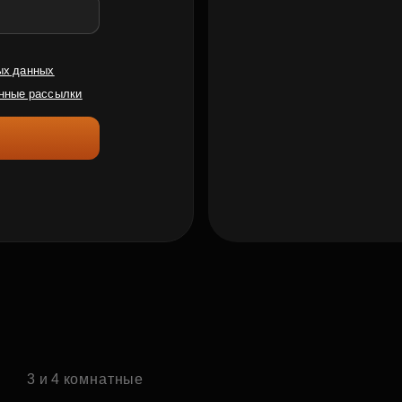
ых данных
нные рассылки
е
3 и 4 комнатные