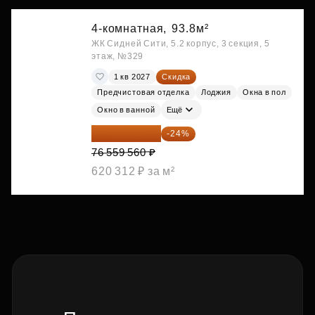
4-комнатная,
93.8м²
ЖК Сидней Сити, 5.2 корпус, 3 секция, 5
этаж, №329
1 кв 2027
Скидка
Предчистовая отделка
Лоджия
Окна в пол
Окно в ванной
Ещё
58 185 266 ₽
-24%
76 559 560 ₽
620 312 ₽ за м²