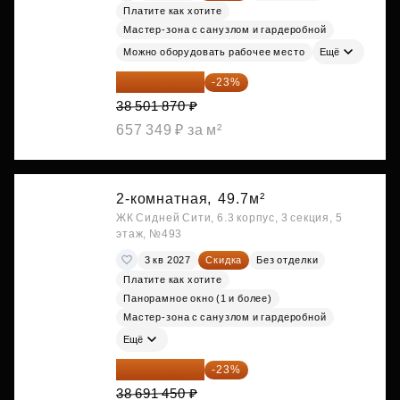
Платите как хотите
Мастер-зона с санузлом и гардеробной
Можно оборудовать рабочее место
Ещё
29 646 440 ₽
-23%
38 501 870 ₽
657 349 ₽ за м²
2-комнатная,
49.7м²
ЖК Сидней Сити, 6.3 корпус, 3 секция, 5
этаж, №493
3 кв 2027
Скидка
Без отделки
Платите как хотите
Панорамное окно (1 и более)
Мастер-зона с санузлом и гардеробной
Ещё
29 792 417 ₽
-23%
38 691 450 ₽