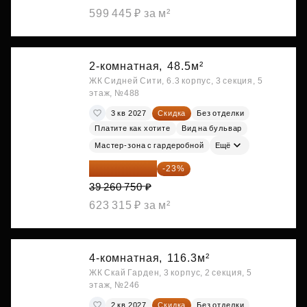
599 445 ₽ за м²
2-комнатная,
48.5м²
ЖК Сидней Сити, 6.3 корпус, 3 секция, 5
этаж, №488
3 кв 2027
Скидка
Без отделки
Платите как хотите
Вид на бульвар
Мастер-зона с гардеробной
Ещё
30 230 778 ₽
-23%
39 260 750 ₽
623 315 ₽ за м²
4-комнатная,
116.3м²
ЖК Скай Гарден, 3 корпус, 2 секция, 5
этаж, №246
2 кв 2027
Скидка
Без отделки