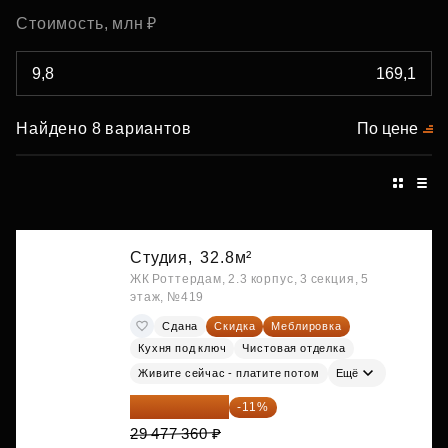
Стоимость, млн ₽
Найдено 8 вариантов
По цене
Студия,
32.8м²
ЖК Роттердам, 2.3 корпус, 3 секция, 5
этаж, №419
Сдана
Скидка
Меблировка
Кухня под ключ
Чистовая отделка
Живите сейчас - платите потом
Ещё
26 234 850 ₽
-11%
29 477 360 ₽