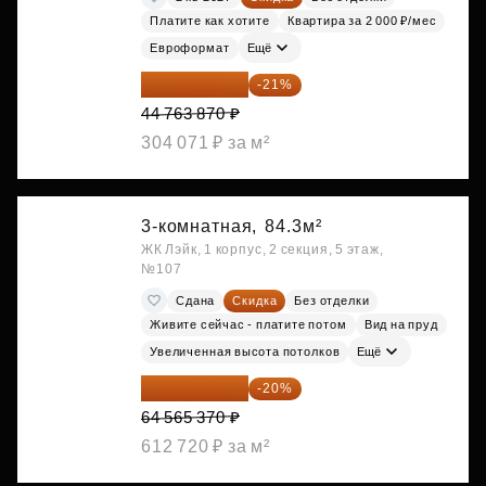
Платите как хотите
Квартира за 2 000 ₽/мес
Евроформат
Ещё
35 363 457 ₽
-21%
44 763 870 ₽
304 071 ₽ за м²
3-комнатная,
84.3м²
ЖК Лэйк, 1 корпус, 2 секция, 5 этаж,
№107
Сдана
Скидка
Без отделки
Живите сейчас - платите потом
Вид на пруд
Увеличенная высота потолков
Ещё
51 652 296 ₽
-20%
64 565 370 ₽
612 720 ₽ за м²