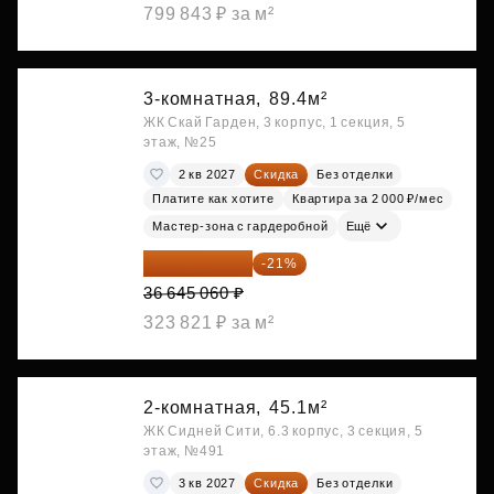
799 843 ₽ за м²
3-комнатная,
89.4м²
ЖК Скай Гарден, 3 корпус, 1 секция, 5
этаж, №25
2 кв 2027
Скидка
Без отделки
Платите как хотите
Квартира за 2 000 ₽/мес
Мастер-зона с гардеробной
Ещё
28 949 597 ₽
-21%
36 645 060 ₽
323 821 ₽ за м²
2-комнатная,
45.1м²
ЖК Сидней Сити, 6.3 корпус, 3 секция, 5
этаж, №491
3 кв 2027
Скидка
Без отделки