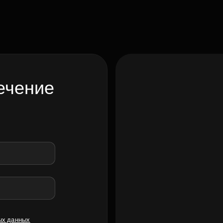
ечение
ых данных