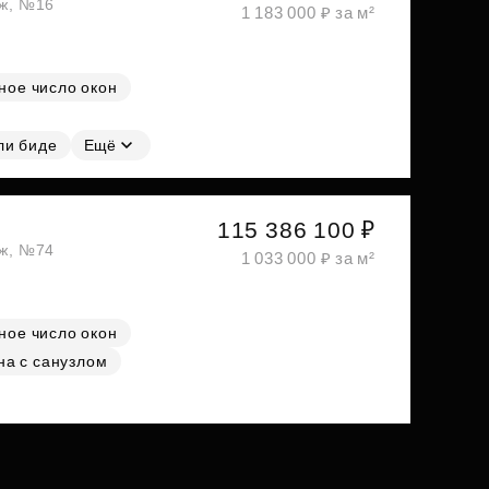
аж, №16
1 183 000 ₽ за м²
ное число окон
ли биде
Ещё
115 386 100 ₽
аж, №74
1 033 000 ₽ за м²
ное число окон
на с санузлом