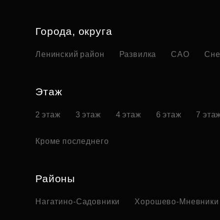
Города, округа
Ленинский район
Развилка
САО
Сне
Этаж
2 этаж
3 этаж
4 этаж
6 этаж
7 эта
Кроме последнего
Районы
Нагатино-Садовники
Хорошево-Мневники