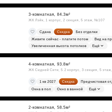
3-комнатная,
84.3м²
ЖК Лэйк, 1 корпус, 2 секция, 5 этаж, №107
Сдана
Скидка
Без отделки
Живите сейчас - платите потом
Вид на п
Увеличенная высота потолков
Ещё
4-комнатная,
93.8м²
ЖК Сидней Сити, 5.2 корпус, 3 секция, 5 эта
1 кв 2027
Скидка
Предчистовая от
Окна в пол
Окно в ванной
Ещё
2-комнатная,
58.5м²