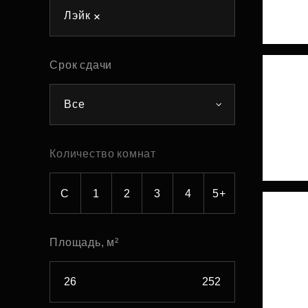
Лэйк
Рефинансирование
Срок сдачи
Все
Количество комнат
С
1
2
3
4
5+
Площадь, м²