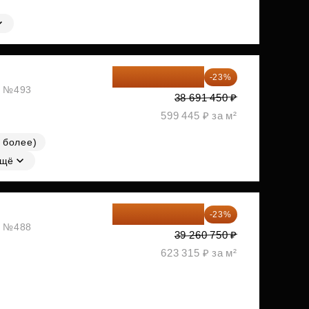
29 792 417 ₽
-23%
ж, №493
38 691 450 ₽
599 445 ₽ за м²
 более)
щё
30 230 778 ₽
-23%
ж, №488
39 260 750 ₽
623 315 ₽ за м²