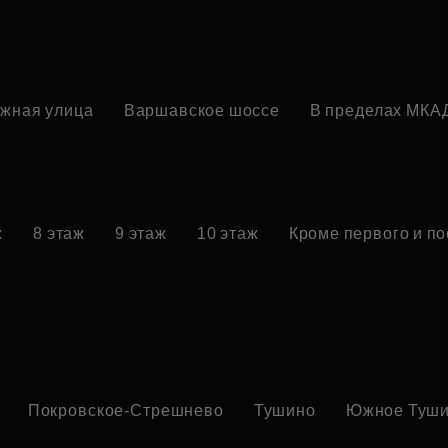
жная улица
Варшавское шоссе
В пределах МКА
ж
8 этаж
9 этаж
10 этаж
Кроме первого и п
Покровское-Стрешнево
Тушино
Южное Туш