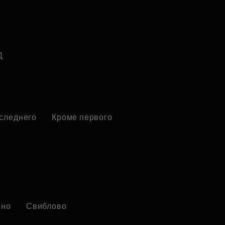
Д
оследнего
Кроме первого
ино
Свиблово