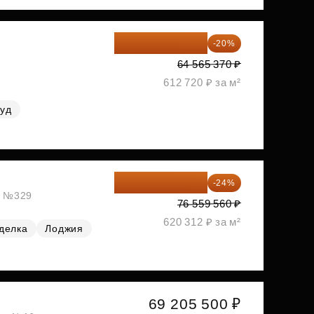
51 652 296 ₽
-20%
64 565 370 ₽
612 720 ₽ за м²
руд
58 185 266 ₽
-24%
ж, №329
76 559 560 ₽
620 312 ₽ за м²
делка
Лоджия
69 205 500 ₽