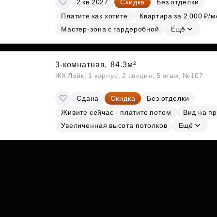
2 кв 2027
Скидка
Без отделки
Субсидии
Платите как хотите
Квартира за 2 000 ₽/м
Мастер-зона с гардеробной
Ещё
3-комнатная,
84.3м²
ЖК Лэйк, 1 корпус, 2 секция, 5 этаж, №107
Сдана
Скидка
Без отделки
Живите сейчас - платите потом
Вид на п
Увеличенная высота потолков
Ещё