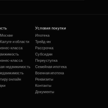
ость
Условия покупки
 Москве
Ипотека
Калуге и области
Трейд-ин
изнес-класса
Рассрочка
движимость
Субсидии
изнес-класса
Переуступка
кая недвижимость
Семейная ипотека
недвижимость
Военная ипотека
ртиру онлайн
Реквизиты
дки
Контакты
Документы