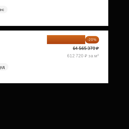
ес
51 652 296 ₽
-20%
64 565 370 ₽
612 720 ₽ за м²
руд