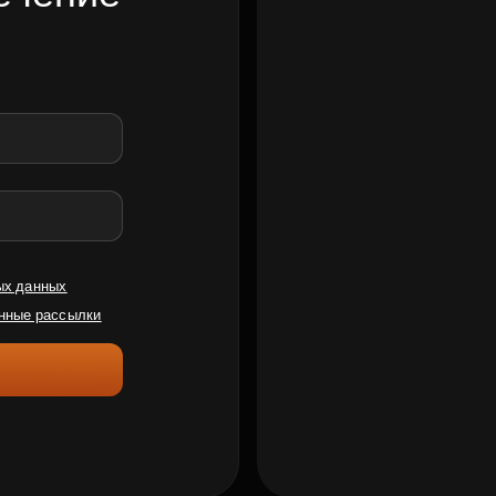
ых данных
нные рассылки