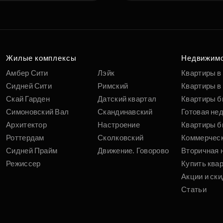
Жилые комплексы
Недвижим
Амбер Сити
Лэйк
Квартиры в
Сидней Сити
Римский
Квартиры в 
Скай Гарден
Датский квартал
Квартиры б
Симоновский Вал
Скандинавский
Готовая не
Архитектор
Настроение
Квартиры б
Роттердам
Сколковский
Коммерчес
Сидней Прайм
Движение. Говорово
Вторичная 
Режиссер
Купить ква
Акции и ски
Статьи