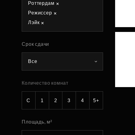
Роттердам
Рефинансирование
Режиссер
Лэйк
Срок сдачи
Все
Количество комнат
С
1
2
3
4
5+
Площадь, м²