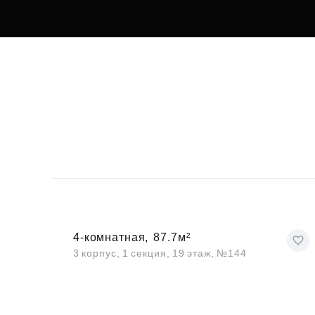
4-комнатная,
87.7м²
3 корпус, 1 секция, 19 этаж, №144