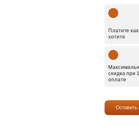
Платите как
хотите
Максималь
скидка при
оплате
Оставить 