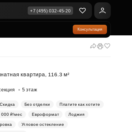
+7 (495) 032-45-20
Консультация
ичная недвижимость
еринский капитал
ите сейчас — платите
ка и продажа
ом
упка онлайн
Все акции
А
родная недвижимость
и скидки
натная квартира, 116.3 м²
рт в окружении природы
Все акции
секция
5 этаж
стиции в коммерцию
возможности для роста
Скидка
Без отделки
Платите как хотите
 000 ₽/мес
Евроформат
Лоджия
осы и ответы
ровка
Угловое остекление
ы на популярные вопросы