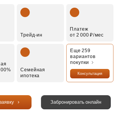
Платеж
Трейд‑ин
от 2 000 ₽⁠/⁠мес
Еще 259
вариантов
покупки
ная
 100%
Семейная
Консультация
ипотека
заявку
Забронировать онлайн