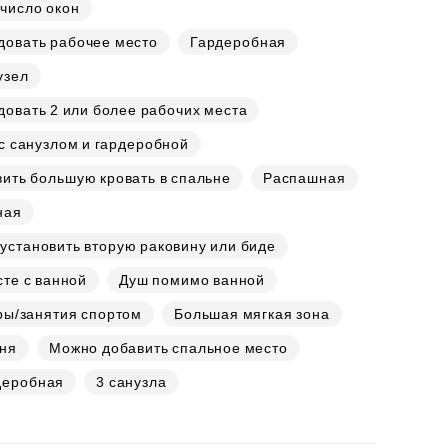
число окон
довать рабочее место
Гардеробная
узел
овать 2 или более рабочих места
с санузлом и гардеробной
ить большую кровать в спальне
Распашная
ная
установить вторую раковину или биде
те с ванной
Душ помимо ванной
ры/занятия спортом
Большая мягкая зона
хня
Можно добавить спальное место
деробная
3 санузла