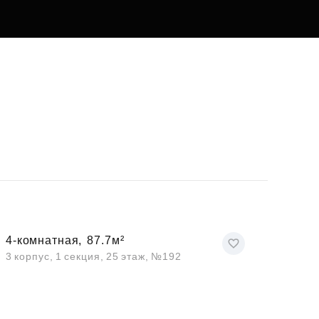
4-комнатная,
87.7м²
3 корпус, 1 секция, 25 этаж, №192