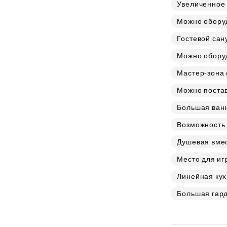
Субсидии
Увеличенное 
Можно обору
Гостевой сан
Можно оборуд
Мастер-зона 
Можно постав
Большая ван
Возможность 
Душевая вмес
Место для иг
Линейная ку
Большая гар