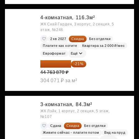
4-комнатная,
116.3м²
ЖК Скай Гарден, 3 корпус, 2 секция, 5
этаж, №246
2 кв 2027
Скидка
Без отделки
Платите как хотите
Квартира за 2 000 ₽/мес
Евроформат
Ещё
35 363 457 ₽
-21%
44 763 870 ₽
304 071 ₽ за м²
3-комнатная,
84.3м²
ЖК Лэйк, 1 корпус, 2 секция, 5 этаж,
№107
Сдана
Скидка
Без отделки
Живите сейчас - платите потом
Вид на пруд