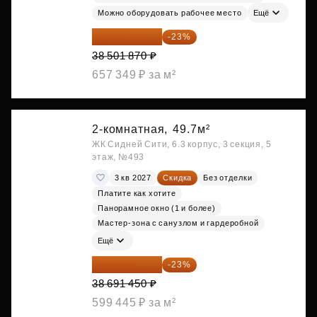
Можно оборудовать рабочее место
Ещё
29 646 440 ₽
-23%
38 501 870 ₽
657 349 ₽ за м²
2-комнатная,
49.7м²
ЖК Сидней Сити, 6.3 корпус, 3 секция, 5
этаж, №493
3 кв 2027
Скидка
Без отделки
Платите как хотите
Панорамное окно (1 и более)
Мастер-зона с санузлом и гардеробной
Ещё
29 792 417 ₽
-23%
38 691 450 ₽
599 445 ₽ за м²