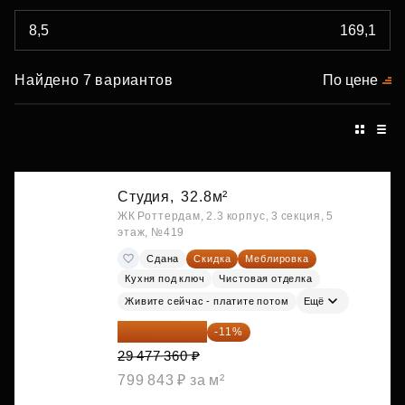
Найдено 7 вариантов
По цене
Студия,
32.8м²
ЖК Роттердам, 2.3 корпус, 3 секция, 5
этаж, №419
Сдана
Скидка
Меблировка
Кухня под ключ
Чистовая отделка
Живите сейчас - платите потом
Ещё
26 234 850 ₽
-11%
29 477 360 ₽
799 843 ₽ за м²