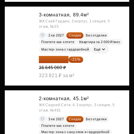
3-комнатная,
89.4м²
ЖК Скай Гарден, 3 корпус, 1 секция, 5
этаж, №25
2 кв 2027
Скидка
Без отделки
Платите как хотите
Квартира за 2 000 ₽/мес
Мастер-зона с гардеробной
Ещё
28 949 597 ₽
-21%
36 645 060 ₽
323 821 ₽ за м²
2-комнатная,
45.1м²
ЖК Сидней Сити, 6.3 корпус, 3 секция, 5
этаж, №491
3 кв 2027
Скидка
Без отделки
Платите как хотите
Мастер-зона с санузлом и гардеробной