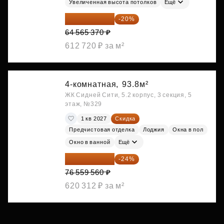
Увеличенная высота потолков
Ещё
51 652 296 ₽
-20%
64 565 370 ₽
612 720 ₽ за м²
4-комнатная,
93.8м²
ЖК Сидней Сити, 5.2 корпус, 3 секция, 5
этаж, №329
1 кв 2027
Скидка
Предчистовая отделка
Лоджия
Окна в пол
Окно в ванной
Ещё
58 185 266 ₽
-24%
76 559 560 ₽
620 312 ₽ за м²