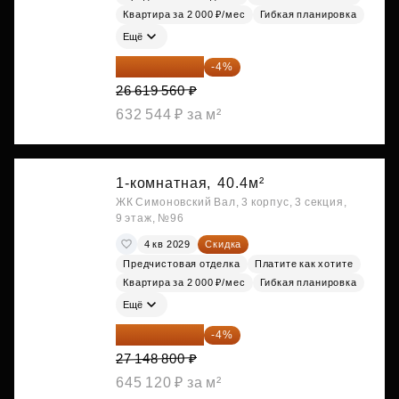
Квартира за 2 000 ₽/мес
Гибкая планировка
Ещё
25 554 778 ₽
-4%
26 619 560 ₽
632 544 ₽ за м²
1-комнатная,
40.4м²
ЖК Симоновский Вал, 3 корпус, 3 секция,
9 этаж, №96
4 кв 2029
Скидка
Предчистовая отделка
Платите как хотите
Квартира за 2 000 ₽/мес
Гибкая планировка
Ещё
26 062 848 ₽
-4%
27 148 800 ₽
645 120 ₽ за м²