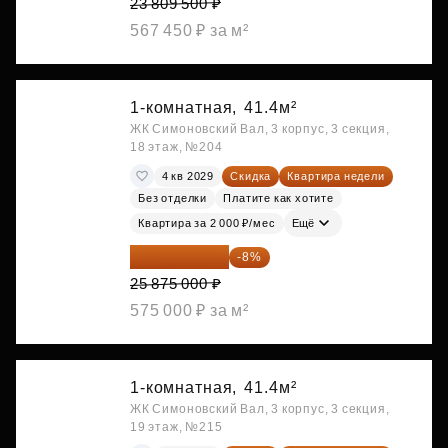
23 809 500 ₽
567 450 ₽ за м²
1-комнатная,
41.4м²
ЖК Симоновский Вал, 3 корпус, 3 секция,
18 этаж, №204
4 кв 2029
Скидка
Квартира недели
Без отделки
Платите как хотите
Квартира за 2 000 ₽/мес
Ещё
23 805 000 ₽
-8%
25 875 000 ₽
575 000 ₽ за м²
1-комнатная,
41.4м²
ЖК Симоновский Вал, 3 корпус, 3 секция,
19 этаж, №215