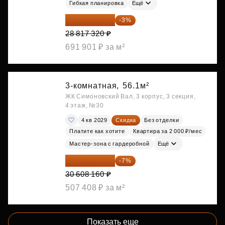
Гибкая планировка
Ещё
27 952 800 ₽
-3%
28 817 320 ₽
691 901 ₽ за м²
3-комнатная,
56.1м²
ЖК Симоновский Вал, 3 корпус, 3 секция,
4 этаж, №30
4 кв 2029
Скидка
Без отделки
Платите как хотите
Квартира за 2 000 ₽/мес
Мастер-зона с гардеробной
Ещё
28 465 589 ₽
-7%
30 608 160 ₽
507 408 ₽ за м²
Показать еще