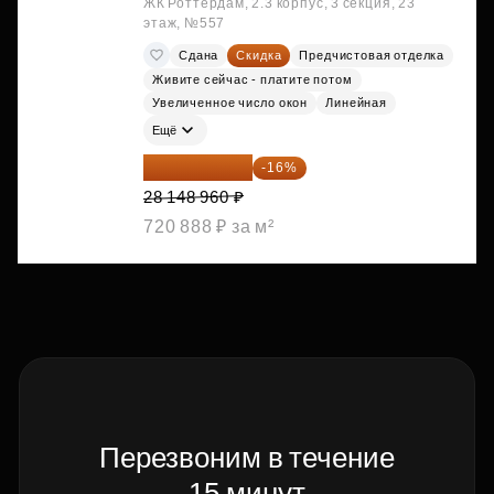
ЖК Роттердам, 2.3 корпус, 3 секция, 23
этаж, №557
Сдана
Скидка
Предчистовая отделка
Живите сейчас - платите потом
Увеличенное число окон
Линейная
Ещё
23 645 126 ₽
-16%
28 148 960 ₽
720 888 ₽ за м²
Перезвоним в течение
15 минут