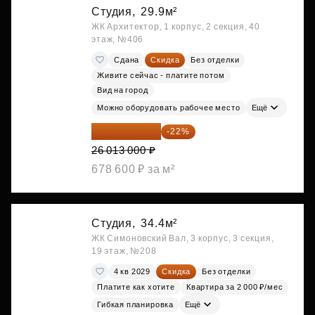
Студия,
29.9м²
ЖК Архитектор, 1 корпус, 2 секция, 40
этаж, №406
Сдана
Скидка
Без отделки
Живите сейчас - платите потом
Вид на город
Можно оборудовать рабочее место
Ещё
20 290 140 ₽
-22%
26 013 000 ₽
678 600 ₽ за м²
Студия,
34.4м²
ЖК Симоновский Вал, 3 корпус, 3 секция,
19 этаж, №208
4 кв 2029
Скидка
Без отделки
Платите как хотите
Квартира за 2 000 ₽/мес
Гибкая планировка
Ещё