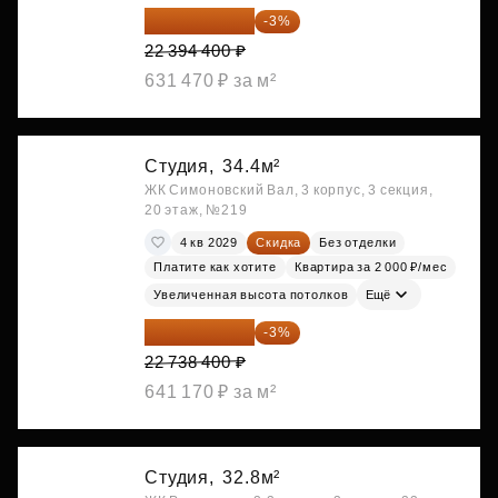
21 722 568 ₽
-3%
22 394 400 ₽
631 470 ₽ за м²
Студия,
34.4м²
ЖК Симоновский Вал, 3 корпус, 3 секция,
20 этаж, №219
4 кв 2029
Скидка
Без отделки
Платите как хотите
Квартира за 2 000 ₽/мес
Увеличенная высота потолков
Ещё
22 056 248 ₽
-3%
22 738 400 ₽
641 170 ₽ за м²
Студия,
32.8м²