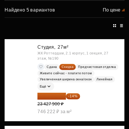
Найдено 5 вариантов
По цене
Студия,
27м²
ЖК Роттердам, 2.1 корпус, 1 секция, 27
этаж, №190
Сдана
Скидка
Предчистовая отделка
Живите сейчас - платите потом
Увеличенная ширина окна/окон
Линейная
Ещё
20 147 994 ₽
-14%
23 427 900 ₽
746 222 ₽ за м²