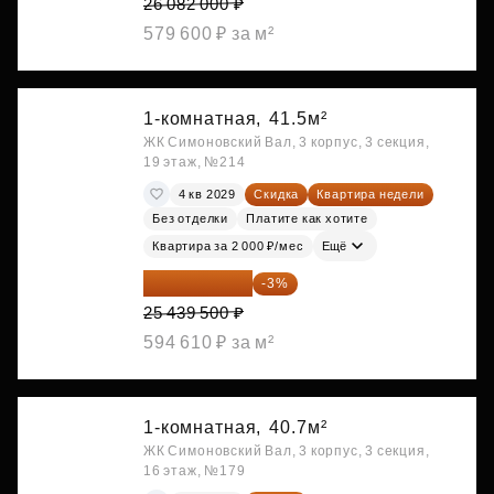
26 082 000 ₽
579 600 ₽ за м²
1-комнатная,
41.5м²
ЖК Симоновский Вал, 3 корпус, 3 секция,
19 этаж, №214
4 кв 2029
Скидка
Квартира недели
Без отделки
Платите как хотите
Квартира за 2 000 ₽/мес
Ещё
24 676 315 ₽
-3%
25 439 500 ₽
594 610 ₽ за м²
1-комнатная,
40.7м²
ЖК Симоновский Вал, 3 корпус, 3 секция,
16 этаж, №179