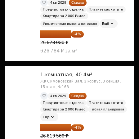
4 кв 2029
Скидка
Предчистовая отделка
Платите как хотите
Квартира за 2 000 ₽/мес
Увеличенная высота потолков
Ещё
25 510 109 ₽
-4%
26 573 030 ₽
626 784 ₽ за м²
1-комнатная,
40.4м²
ЖК Симоновский Вал, 3 корпус, 3 секция,
15 этаж, №168
4 кв 2029
Скидка
Предчистовая отделка
Платите как хотите
Квартира за 2 000 ₽/мес
Гибкая планировка
Ещё
25 554 778 ₽
-4%
26 619 560 ₽