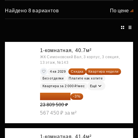
Найдено 8 вариантов
По цене
1-комнатная,
40.7м²
ЖК Симоновский Вал, 3 корпус, 3 секция,
13 этаж, №143
4 кв 2029
Скидка
Квартира недели
Без отделки
Платите как хотите
Квартира за 2 000 ₽/мес
Ещё
23 095 215 ₽
-3%
23 809 500 ₽
567 450 ₽ за м²
1-комнатная,
41.4м²