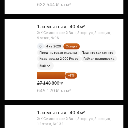
632 544 ₽ за м²
1-комнатная,
40.4м²
ЖК Симоновский Вал, 3 корпус, 3 секция,
9 этаж, №96
4 кв 2029
Скидка
Предчистовая отделка
Платите как хотите
Квартира за 2 000 ₽/мес
Гибкая планировка
Ещё
26 062 848 ₽
-4%
27 148 800 ₽
645 120 ₽ за м²
1-комнатная,
40.4м²
ЖК Симоновский Вал, 3 корпус, 3 секция,
12 этаж, №132