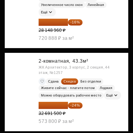
Увеличенное число окон
Линейная
Ещё
23 645 126 ₽
-16%
28 148 960 ₽
720 888 ₽ за м²
2-комнатная,
43.3м²
ЖК Архитектор, 3 корпус, 2 секция, 44
этаж, №1257
Сдана
Скидка
Без отделки
Живите сейчас - платите потом
Лоджия
Можно оборудовать рабочее место
Ещё
24 845 540 ₽
-24%
32 691 500 ₽
573 800 ₽ за м²