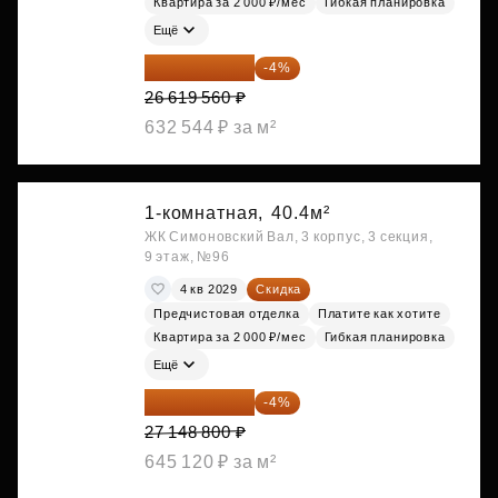
Квартира за 2 000 ₽/мес
Гибкая планировка
Ещё
25 554 778 ₽
-4%
26 619 560 ₽
632 544 ₽ за м²
1-комнатная,
40.4м²
ЖК Симоновский Вал, 3 корпус, 3 секция,
9 этаж, №96
4 кв 2029
Скидка
Предчистовая отделка
Платите как хотите
Квартира за 2 000 ₽/мес
Гибкая планировка
Ещё
26 062 848 ₽
-4%
27 148 800 ₽
645 120 ₽ за м²