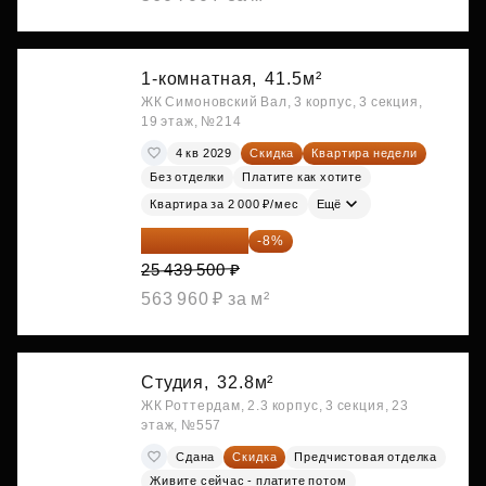
1-комнатная,
41.5м²
ЖК Симоновский Вал, 3 корпус, 3 секция,
19 этаж, №214
4 кв 2029
Скидка
Квартира недели
Без отделки
Платите как хотите
Квартира за 2 000 ₽/мес
Ещё
23 404 340 ₽
-8%
25 439 500 ₽
563 960 ₽ за м²
Студия,
32.8м²
ЖК Роттердам, 2.3 корпус, 3 секция, 23
этаж, №557
Сдана
Скидка
Предчистовая отделка
Живите сейчас - платите потом