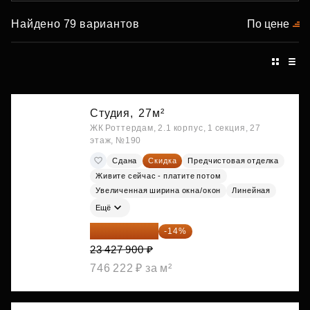
Найдено 79 вариантов
По цене
Студия,
27м²
ЖК Роттердам, 2.1 корпус, 1 секция, 27
этаж, №190
Сдана
Скидка
Предчистовая отделка
Живите сейчас - платите потом
Увеличенная ширина окна/окон
Линейная
Ещё
20 147 994 ₽
-14%
23 427 900 ₽
746 222 ₽ за м²