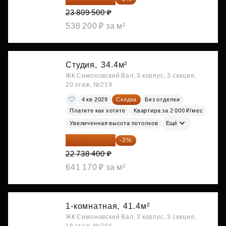
23 809 500 ₽
538 200 ₽ за м²
Студия,
34.4м²
ЖК Симоновский Вал, 3 корпус, 3 секция,
20 этаж, №219
4 кв 2029
Скидка
Без отделки
Платите как хотите
Квартира за 2 000 ₽/мес
Увеличенная высота потолков
Ещё
22 056 248 ₽
-3%
22 738 400 ₽
641 170 ₽ за м²
1-комнатная,
41.4м²
ЖК Симоновский Вал, 3 корпус, 3 секция,