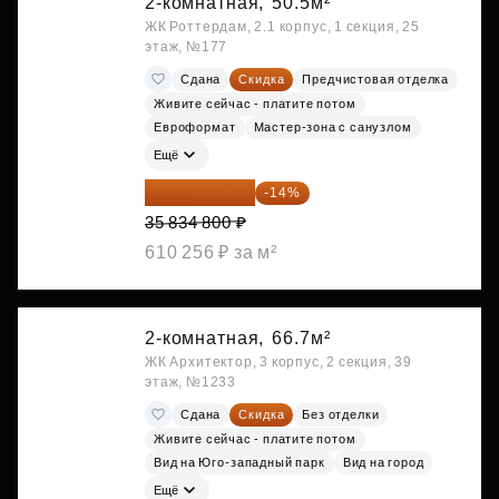
2-комнатная,
50.5м²
ЖК Роттердам, 2.1 корпус, 1 секция, 25
этаж, №177
Сдана
Скидка
Предчистовая отделка
Живите сейчас - платите потом
Евроформат
Мастер-зона с санузлом
Ещё
30 817 928 ₽
-14%
35 834 800 ₽
610 256 ₽ за м²
2-комнатная,
66.7м²
ЖК Архитектор, 3 корпус, 2 секция, 39
этаж, №1233
Сдана
Скидка
Без отделки
Живите сейчас - платите потом
Вид на Юго-западный парк
Вид на город
Ещё