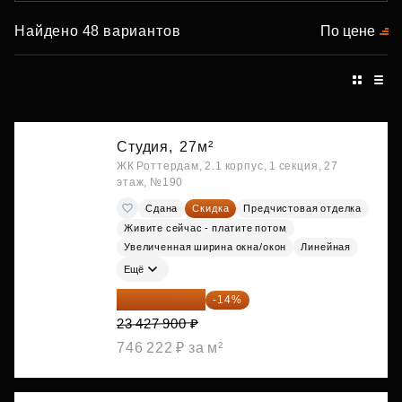
Найдено 48 вариантов
По цене
Студия,
27м²
ЖК Роттердам, 2.1 корпус, 1 секция, 27
этаж, №190
Сдана
Скидка
Предчистовая отделка
Живите сейчас - платите потом
Увеличенная ширина окна/окон
Линейная
Ещё
20 147 994 ₽
-14%
23 427 900 ₽
746 222 ₽ за м²