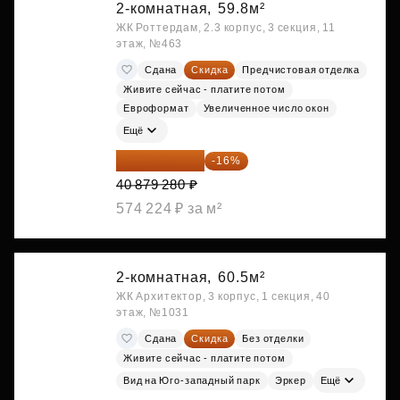
2-комнатная,
59.8м²
ЖК Роттердам, 2.3 корпус, 3 секция, 11
этаж, №463
Сдана
Скидка
Предчистовая отделка
Живите сейчас - платите потом
Евроформат
Увеличенное число окон
Ещё
34 338 595 ₽
-16%
40 879 280 ₽
574 224 ₽ за м²
2-комнатная,
60.5м²
ЖК Архитектор, 3 корпус, 1 секция, 40
этаж, №1031
Сдана
Скидка
Без отделки
Живите сейчас - платите потом
Вид на Юго-западный парк
Эркер
Ещё