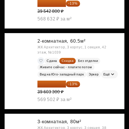
34 402 236 ₽
-13%
39 542 800 ₽
568 632 ₽ за м²
2-комнатная,
60.5м²
ЖК Архитектор, 3 корпус, 1 секция, 42
этаж, №1039
Сдана
Скидка
Без отделки
Живите сейчас - платите потом
Вид на Юго-западный парк
Эркер
Ещё
34 454 871 ₽
-13%
39 603 300 ₽
569 502 ₽ за м²
3-комнатная,
80м²
ЖК Архитектор, 3 корпус, 3 секция, 38