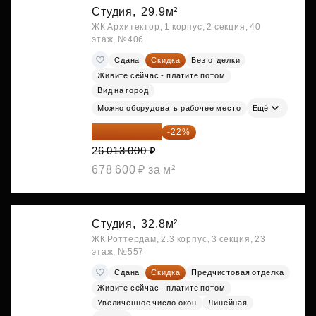
Студия,
29.9м²
ЖК Архитектор, 1 корпус, 2 секция, 40
этаж, №406
Сдана
Скидка
Без отделки
Живите сейчас - платите потом
Вид на город
Можно оборудовать рабочее место
Ещё
20 290 140 ₽
-22%
26 013 000 ₽
678 600 ₽ за м²
Студия,
32.8м²
ЖК Роттердам, 2.3 корпус, 3 секция, 23
этаж, №557
Сдана
Скидка
Предчистовая отделка
Живите сейчас - платите потом
Увеличенное число окон
Линейная