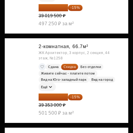
33 166 575 ₽
-15%
39 019 500 ₽
497 250 ₽ за м²
2-комнатная,
66.7м²
ЖК Архитектор, 3 корпус, 2 секция, 44
этаж, №1258
Сдана
Скидка
Без отделки
Живите сейчас - платите потом
Вид на Юго-западный парк
Вид на город
Ещё
33 450 050 ₽
-15%
39 353 000 ₽
501 500 ₽ за м²