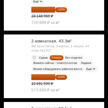
Ещё
23 645 126 ₽
-16%
28 148 960 ₽
720 888 ₽ за м²
2-комнатная,
43.3м²
ЖК Архитектор, 3 корпус, 2 секция, 44
этаж, №1257
Сдана
Скидка
Без отделки
Живите сейчас - платите потом
Лоджия
Можно оборудовать рабочее место
Ещё
24 845 540 ₽
-24%
32 691 500 ₽
573 800 ₽ за м²