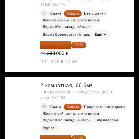
этаж, №1448
Сдана
Скидка
Без отделки
Живите сейчас - платите потом
Вид на Юго-западный парк
Вид на Воронцовский парк
Ещё
34 544 640 ₽
-22%
44 288 000 ₽
431 808 ₽ за м²
2-комнатная,
66.6м²
ЖК Архитектор, 3 корпус, 2 секция, 33
этаж, №1203
Сдана
Скидка
Предчистовая отделка
Живите сейчас - платите потом
Вид на Юго-западный парк
Вид на город
Ещё
34 591 374 ₽
-13%