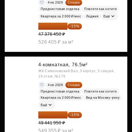
4 кв 2029
Скидка
Предчистовая отделка
Платите как хотите
Квартира за 2 000 ₽/мес
Лоджия
Ещё
40 269 983 ₽
-15%
47 376 450 ₽
526 405 ₽ за м²
4-комнатная,
76.5м²
ЖК Симоновский Вал, 3 корпус, 3 секция,
16 этаж, №176
4 кв 2029
Скидка
Предчистовая отделка
Платите как хотите
Квартира за 2 000 ₽/мес
Вид на Москву-реку
Ещё
42 025 658 ₽
-15%
49 441 950 ₽
549 355 ₽ за м²