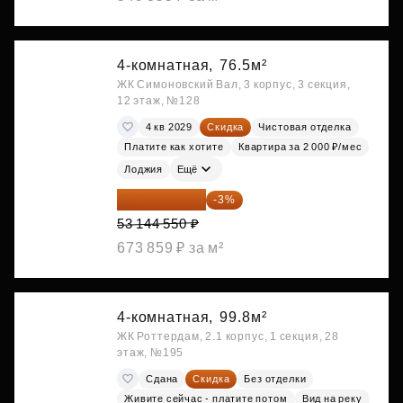
4-комнатная,
76.5м²
ЖК Симоновский Вал, 3 корпус, 3 секция,
12 этаж, №128
4 кв 2029
Скидка
Чистовая отделка
Платите как хотите
Квартира за 2 000 ₽/мес
Лоджия
Ещё
51 550 214 ₽
-3%
53 144 550 ₽
673 859 ₽ за м²
4-комнатная,
99.8м²
ЖК Роттердам, 2.1 корпус, 1 секция, 28
этаж, №195
Сдана
Скидка
Без отделки
Живите сейчас - платите потом
Вид на реку