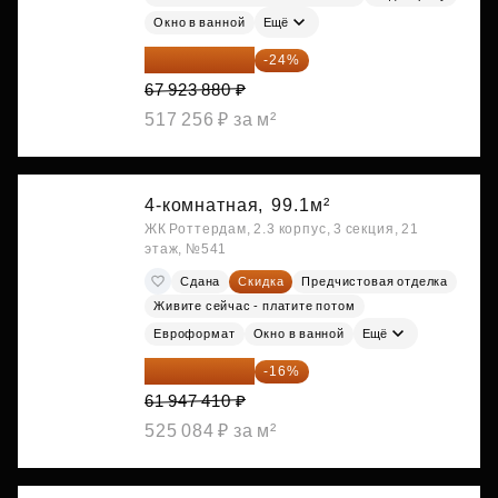
Окно в ванной
Ещё
51 622 149 ₽
-24%
67 923 880 ₽
517 256 ₽ за м²
4-комнатная,
99.1м²
ЖК Роттердам, 2.3 корпус, 3 секция, 21
этаж, №541
Сдана
Скидка
Предчистовая отделка
Живите сейчас - платите потом
Евроформат
Окно в ванной
Ещё
52 035 824 ₽
-16%
61 947 410 ₽
525 084 ₽ за м²