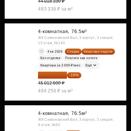
44 018 100 ₽
483 336 ₽ за м²
4-комнатная,
76.5м²
ЖК Симоновский Вал, 3 корпус, 3 секция,
13 этаж, №140
4 кв 2029
Скидка
Квартира недели
Без отделки
Платите как хотите
Квартира за 2 000 ₽/мес
Ещё
37 810 584 ₽
-16%
45 012 600 ₽
494 256 ₽ за м²
4-комнатная,
76.5м²
ЖК Симоновский Вал, 3 корпус, 3 секция,
9 этаж, №92