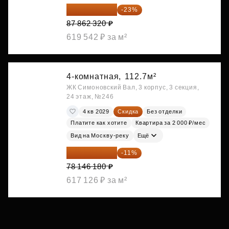
67 653 986 ₽
-23%
87 862 320 ₽
619 542 ₽ за м²
4-комнатная,
112.7м²
ЖК Симоновский Вал, 3 корпус, 3 секция,
24 этаж, №246
4 кв 2029
Скидка
Без отделки
Платите как хотите
Квартира за 2 000 ₽/мес
Вид на Москву-реку
Ещё
69 550 100 ₽
-11%
78 146 180 ₽
617 126 ₽ за м²