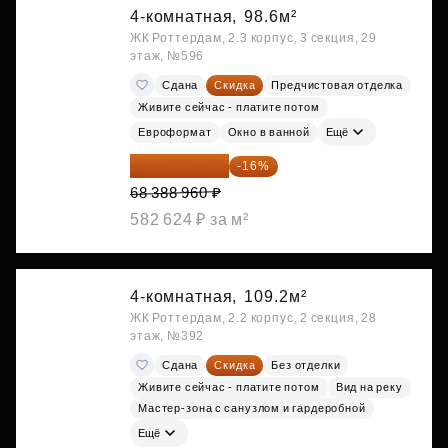
4-комнатная,
98.6м²
ЖК Роттердам, 2.3 корпус, 3 секция, 29
этаж, №596
Сдана
Скидка
Предчистовая отделка
Живите сейчас - платите потом
Евроформат
Окно в ванной
Ещё
57 446 726 ₽
-16%
68 388 960 ₽
582 624 ₽ за м²
4-комнатная,
109.2м²
ЖК Роттердам, 2.2 корпус, 2 секция, 28
этаж, №392
Сдана
Скидка
Без отделки
Живите сейчас - платите потом
Вид на реку
Мастер-зона с санузлом и гардеробной
Ещё