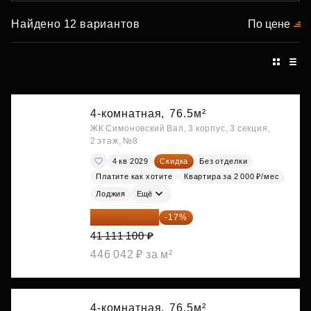
Найдено 12 вариантов
По цене
4-комнатная,
76.5м²
ЖК Симоновский Вал, 3 корпус, 3 секция,
2 этаж, №8
4 кв 2029
Скидка
Без отделки
Платите как хотите
Квартира за 2 000 ₽/мес
Лоджия
Ещё
34 122 213 ₽
-17%
41 111 100 ₽
446 042 ₽ за м²
4-комнатная,
76.5м²