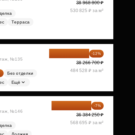
38 968 800 ₽
530 825 ₽ за м²
делка
ес
Терраса
33 674 696 ₽
-12%
этаж, №135
38 266 700 ₽
484 528 ₽ за м²
Без отделки
ес
Ещё
33 837 353 ₽
-7%
этаж, №146
36 384 250 ₽
568 695 ₽ за м²
делка
ес
Лоджия