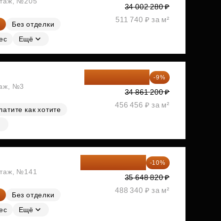
этаж, №205
34 002 280 ₽
511 740 ₽ за м²
Без отделки
ес
Ещё
31 723 692 ₽
-9%
таж, №3
34 861 200 ₽
456 456 ₽ за м²
латите как хотите
32 083 938 ₽
-10%
этаж, №141
35 648 820 ₽
488 340 ₽ за м²
Без отделки
ес
Ещё