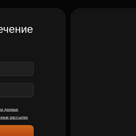
ечение
ых данных
нные рассылки