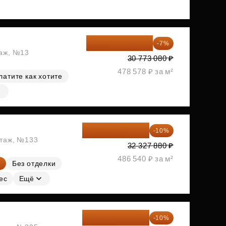
28 618 964 ₽
-7%
таж, №13
30 773 080 ₽
478 578 ₽ за м²
латите как хотите
29 095 092 ₽
-10%
этаж, №133
32 327 880 ₽
486 540 ₽ за м²
Без отделки
ес
Ещё
30 602 052 ₽
-10%