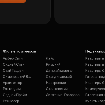
Жилые комплексы
Недвижим
Амбер Сити
Лэйк
Квартиры в
Сидней Сити
Римский
Квартиры в 
Скай Гарден
Датский квартал
Квартиры б
Симоновский Вал
Скандинавский
Готовая не
Архитектор
Настроение
Квартиры б
Роттердам
Сколковский
Коммерчес
Сидней Прайм
Движение. Говорово
Вторичная 
Режиссер
Купить ква