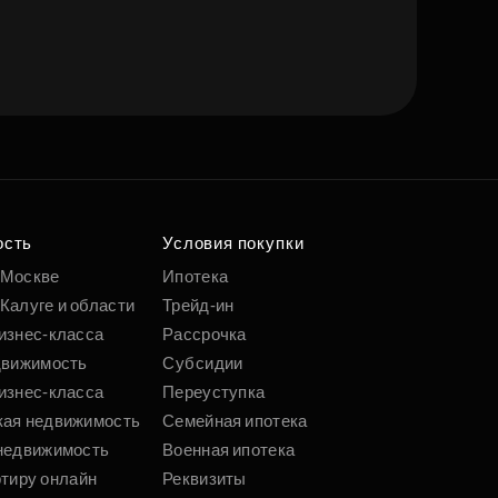
ость
Условия покупки
 Москве
Ипотека
Калуге и области
Трейд-ин
изнес-класса
Рассрочка
движимость
Субсидии
изнес-класса
Переуступка
кая недвижимость
Семейная ипотека
недвижимость
Военная ипотека
ртиру онлайн
Реквизиты