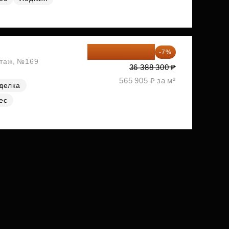
33 841 119 ₽
-7%
этаж, №169
36 388 300 ₽
565 905 ₽ за м²
делка
ес