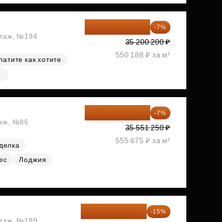
32 736 186 ₽
-7%
этаж, №194
35 200 200 ₽
550 188 ₽ за м²
латите как хотите
33 062 663 ₽
-7%
таж, №86
35 551 250 ₽
555 675 ₽ за м²
делка
ес
Лоджия
33 123 480 ₽
-15%
этаж, №189