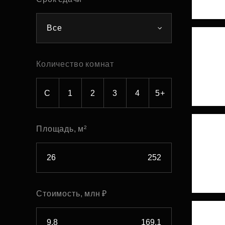
Рефинансирование
Все
Количество комнат
С
1
2
3
4
5+
Площадь, м²
Стоимость, млн ₽