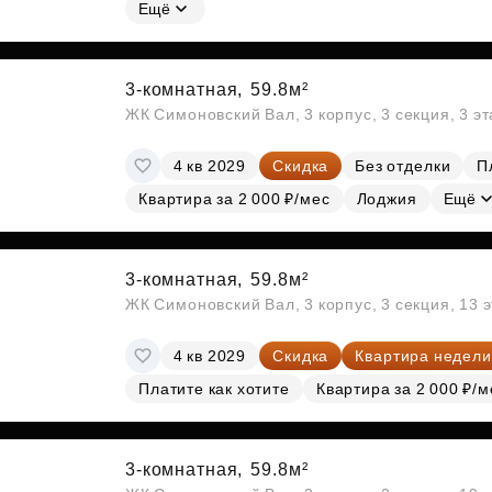
Субсидии
Ещё
3-комнатная,
59.8м²
ЖК Симоновский Вал, 3 корпус, 3 секция, 3 э
4 кв 2029
Скидка
Без отделки
П
Квартира за 2 000 ₽/мес
Лоджия
Ещё
3-комнатная,
59.8м²
ЖК Симоновский Вал, 3 корпус, 3 секция, 13 
4 кв 2029
Скидка
Квартира недели
Платите как хотите
Квартира за 2 000 ₽/м
3-комнатная,
59.8м²