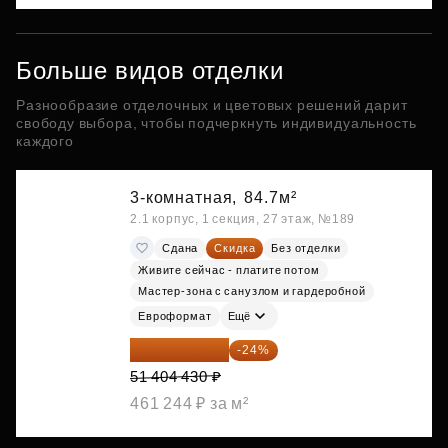
Больше видов отделки
Разнообразие отделочных и цветовых решений дарит
свободу выбора, чтобы подчеркнуть индивидуальность
каждого
3-комнатная,
84.7м²
2.1 корпус, 1 секция, 27 этаж, №189
Сдана
Скидка
Без отделки
Живите сейчас - платите потом
Мастер-зона с санузлом и гардеробной
Евроформат
Ещё
39 067 367 ₽
-24%
51 404 430 ₽
461 244 ₽ за м²