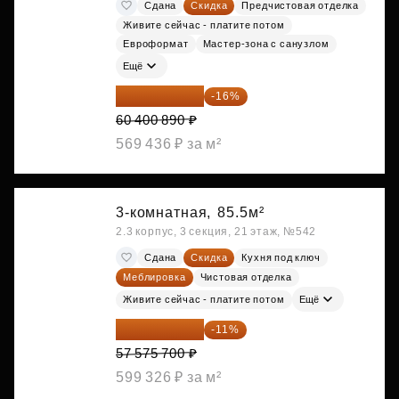
Сдана
Скидка
Предчистовая отделка
Живите сейчас - платите потом
Евроформат
Мастер-зона с санузлом
Ещё
50 736 748 ₽
-16%
60 400 890 ₽
569 436 ₽ за м²
3-комнатная,
85.5м²
2.3 корпус, 3 секция, 21 этаж, №542
Сдана
Скидка
Кухня под ключ
Меблировка
Чистовая отделка
Живите сейчас - платите потом
Ещё
51 242 373 ₽
-11%
57 575 700 ₽
599 326 ₽ за м²