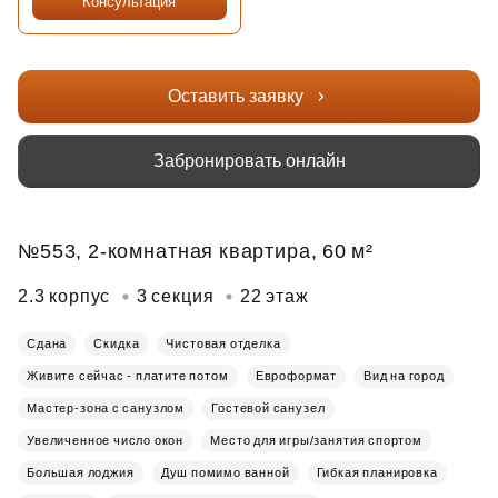
Консультация
Оставить заявку
Забронировать онлайн
№553, 2-комнатная квартира, 60 м²
2.3 корпус
3 секция
22 этаж
Сдана
Скидка
Чистовая отделка
Живите сейчас - платите потом
Евроформат
Вид на город
Мастер-зона с санузлом
Гостевой санузел
Увеличенное число окон
Место для игры/занятия спортом
Большая лоджия
Душ помимо ванной
Гибкая планировка