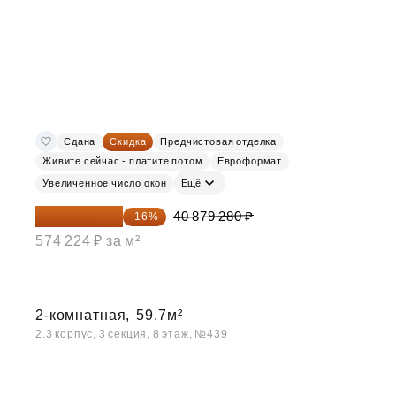
Сдана
Скидка
Предчистовая отделка
Живите сейчас - платите потом
Евроформат
Увеличенное число окон
Ещё
34 338 595 ₽
40 879 280 ₽
-16%
574 224 ₽ за м²
2-комнатная,
59.7м²
2.3 корпус, 3 секция, 8 этаж, №439