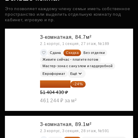
Это позволяет каждому члену семьи иметь собственное
пространство или выделить отдельную комнату под
кабинет, игровую и пр.
3-комнатная,
84.7м²
2.1 корпус, 1 секция, 27 этаж, №189
Сдана
Скидка
Без отделки
Живите сейчас - платите потом
Мастер-зона с санузлом и гардеробной
Евроформат
Ещё
39 067 367 ₽
-24%
51 404 430 ₽
461 244 ₽ за м²
3-комнатная,
89.1м²
2.3 корпус, 3 секция, 28 этаж, №591