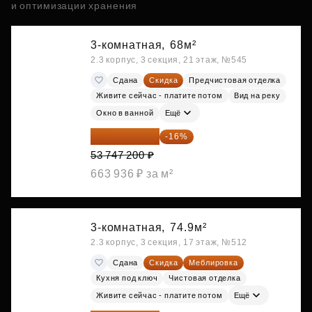
и оптимизации хранения
3-комнатная,
68м²
2.3 корпус, 3 секция, 21 этаж, №545
Сдана
Скидка
Предчистовая отделка
Живите сейчас - платите потом
Вид на реку
Окно в ванной
Ещё
45 147 648 ₽
-16%
53 747 200 ₽
663 936 ₽ за м²
3-комнатная,
74.9м²
2.3 корпус, 3 секция, 17 этаж, №512
Сдана
Скидка
Меблировка
Кухня под ключ
Чистовая отделка
Живите сейчас - платите потом
Ещё