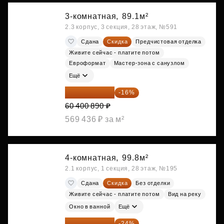
3-комнатная,
89.1м²
2.3 корпус, 3 секция, 28 этаж, №591
Сдана
Скидка
Предчистовая отделка
Живите сейчас - платите потом
Евроформат
Мастер-зона с санузлом
Ещё
50 736 748 ₽
-16%
60 400 890 ₽
569 436 ₽ за м²
4-комнатная,
99.8м²
2.1 корпус, 1 секция, 28 этаж, №195
Сдана
Скидка
Без отделки
Живите сейчас - платите потом
Вид на реку
Окно в ванной
Ещё
51 622 149 ₽
-24%