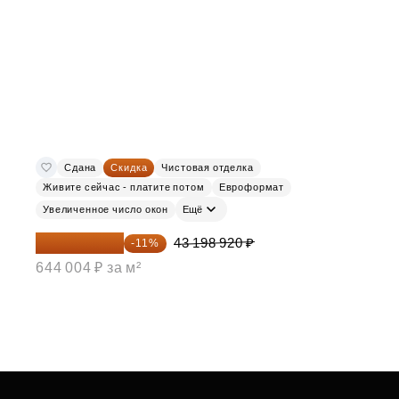
Сдана
Скидка
Чистовая отделка
Живите сейчас - платите потом
Евроформат
Увеличенное число окон
Ещё
38 447 039 ₽
43 198 920 ₽
-11%
644 004 ₽ за м²