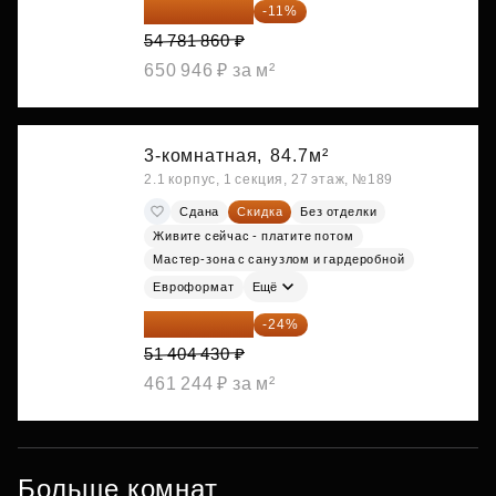
48 755 855 ₽
-11%
54 781 860 ₽
650 946 ₽ за м²
3-комнатная,
84.7м²
2.1 корпус, 1 секция, 27 этаж, №189
Сдана
Скидка
Без отделки
Живите сейчас - платите потом
Мастер-зона с санузлом и гардеробной
Евроформат
Ещё
39 067 367 ₽
-24%
51 404 430 ₽
461 244 ₽ за м²
Больше комнат