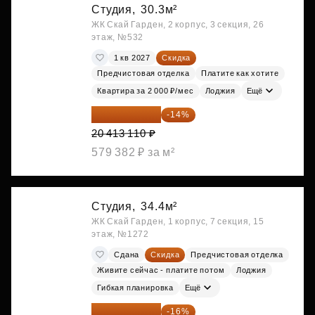
Студия,
30.3м²
ЖК Скай Гарден, 2 корпус, 3 секция, 26
этаж, №532
1 кв 2027
Скидка
Предчистовая отделка
Платите как хотите
Квартира за 2 000 ₽/мес
Лоджия
Ещё
17 555 275 ₽
-14%
20 413 110 ₽
579 382 ₽ за м²
Студия,
34.4м²
ЖК Скай Гарден, 1 корпус, 7 секция, 15
этаж, №1272
Сдана
Скидка
Предчистовая отделка
Живите сейчас - платите потом
Лоджия
Гибкая планировка
Ещё
18 383 635 ₽
-16%