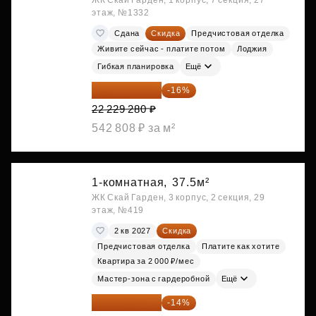
ЖК Скай Гарден, 1 корпус, 7 секция, 27
этаж, №1332
Сдана
Скидка
Предчистовая отделка
Живите сейчас - платите потом
Лоджия
Гибкая планировка
Ещё
18 672 595 ₽
-16%
22 229 280 ₽
542 808 ₽ за м²
1-комнатная,
37.5м²
ЖК Скай Гарден, 3 корпус, 2 секция, 29
этаж, №419
2 кв 2027
Скидка
Предчистовая отделка
Платите как хотите
Квартира за 2 000 ₽/мес
Мастер-зона с гардеробной
Ещё
18 721 125 ₽
-14%