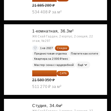
21 885 280 ₽
534 408 ₽ за м²
1-комнатная,
36.3м²
ЖК Скай Гарден, 2 корпус, 2 секция, 22
этаж, №297
1 кв 2027
Скидка
Предчистовая отделка
Платите как хотите
Квартира за 2 000 ₽/мес
Мастер-зона с гардеробной
Ещё
18 559 101 ₽
-14%
21 580 350 ₽
511 270 ₽ за м²
Студия,
34.4м²