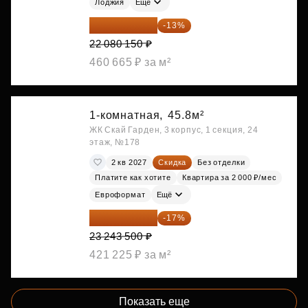
Лоджия
Ещё
19 209 731 ₽
-13%
22 080 150 ₽
460 665 ₽ за м²
1-комнатная,
45.8м²
ЖК Скай Гарден, 3 корпус, 1 секция, 24
этаж, №178
2 кв 2027
Скидка
Без отделки
Платите как хотите
Квартира за 2 000 ₽/мес
Евроформат
Ещё
19 292 105 ₽
-17%
23 243 500 ₽
421 225 ₽ за м²
Показать еще