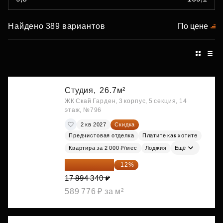
Найдено 389 вариантов
По цене
Студия,
26.7м²
ЖК Скай Гарден, 3 корпус, 5 секция, 14
этаж, №796
2 кв 2027
Скидка
Предчистовая отделка
Платите как хотите
Квартира за 2 000 ₽/мес
Лоджия
Ещё
15 747 019 ₽
-12%
17 894 340 ₽
589 776 ₽ за м²