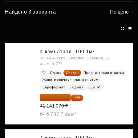
Найдено 3 варианта
По цене
4-комнатная,
100.1м²
ЖК Режиссер, 3 корпус, 5 секция, 27
этаж, №776
Сдана
Скидка
Предчистовая отделка
Живите сейчас - платите потом
Евроформат
Лоджия
Ещё
64 738 374 ₽
-9%
71 141 070 ₽
646 737 ₽ за м²
4-комнатная,
100.1м²