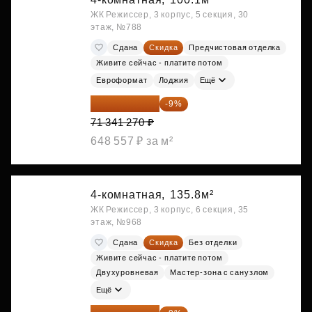
ЖК Режиссер, 3 корпус, 5 секция, 30
этаж, №788
Сдана
Скидка
Предчистовая отделка
Живите сейчас - платите потом
Евроформат
Лоджия
Ещё
64 920 556 ₽
-9%
71 341 270 ₽
648 557 ₽ за м²
4-комнатная,
135.8м²
ЖК Режиссер, 3 корпус, 6 секция, 35
этаж, №968
Сдана
Скидка
Без отделки
Живите сейчас - платите потом
Двухуровневая
Мастер-зона с санузлом
Ещё