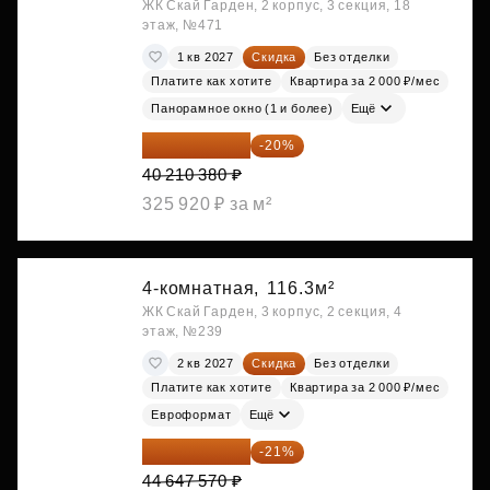
ЖК Скай Гарден, 2 корпус, 3 секция, 18
этаж, №471
1 кв 2027
Скидка
Без отделки
Платите как хотите
Квартира за 2 000 ₽/мес
Панорамное окно (1 и более)
Ещё
32 168 304 ₽
-20%
40 210 380 ₽
325 920 ₽ за м²
4-комнатная,
116.3м²
ЖК Скай Гарден, 3 корпус, 2 секция, 4
этаж, №239
2 кв 2027
Скидка
Без отделки
Платите как хотите
Квартира за 2 000 ₽/мес
Евроформат
Ещё
35 271 580 ₽
-21%
44 647 570 ₽