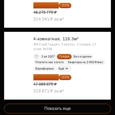
36 557 858 ₽
-21%
46 275 770 ₽
314 341 ₽ за м²
4-комнатная,
116.3м²
ЖК Скай Гарден, 3 корпус, 2 секция, 21
этаж, №358
2 кв 2027
Скидка
Без отделки
Платите как хотите
Квартира за 2 000 ₽/мес
Евроформат
Ещё
37 200 997 ₽
-21%
47 089 870 ₽
319 871 ₽ за м²
Показать еще