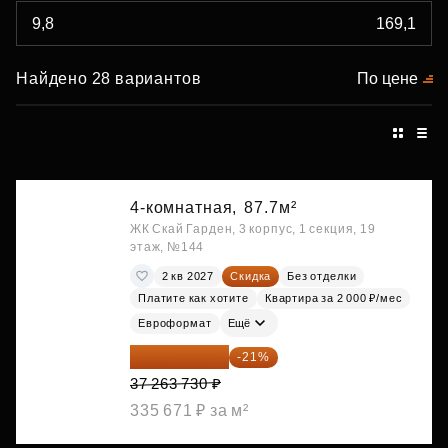
Найдено 28 вариантов
По цене
4-комнатная,
87.7м²
ЖК Скай Гарден, 3 корпус, 1 секция, 19
этаж, №144
2 кв 2027
Скидка
Без отделки
Платите как хотите
Квартира за 2 000 ₽/мес
Евроформат
Ещё
29 438 347 ₽
-21%
37 263 730 ₽
335 671 ₽ за м²