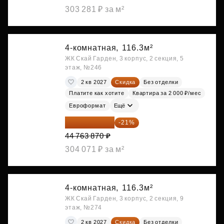
303 281 ₽ за м²
4-комнатная,
116.3м²
ЖК Скай Гарден, 3 корпус, 2 секция, 5
этаж, №246
2 кв 2027
Скидка
Без отделки
Платите как хотите
Квартира за 2 000 ₽/мес
Евроформат
Ещё
35 363 457 ₽
-21%
44 763 870 ₽
304 071 ₽ за м²
4-комнатная,
116.3м²
ЖК Скай Гарден, 3 корпус, 2 секция, 9
этаж, №274
2 кв 2027
Скидка
Без отделки