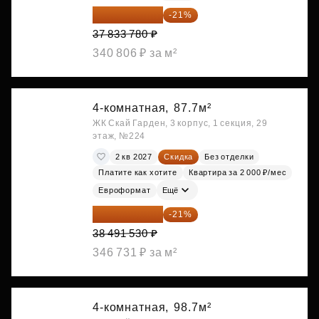
29 888 686 ₽
-21%
37 833 780 ₽
340 806 ₽ за м²
4-комнатная,
87.7м²
ЖК Скай Гарден, 3 корпус, 1 секция, 29
этаж, №224
2 кв 2027
Скидка
Без отделки
Платите как хотите
Квартира за 2 000 ₽/мес
Евроформат
Ещё
30 408 309 ₽
-21%
38 491 530 ₽
346 731 ₽ за м²
4-комнатная,
98.7м²