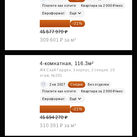
Платите как хотите
Квартира за 2 000 ₽/мес
Евроформат
Ещё
36 006 596 ₽
-21%
45 577 970 ₽
309 601 ₽ за м²
4-комнатная,
116.3м²
ЖК Скай Гарден, 3 корпус, 2 секция, 10
этаж, №281
2 кв 2027
Скидка
Без отделки
Платите как хотите
Квартира за 2 000 ₽/мес
Евроформат
Ещё
36 098 473 ₽
-21%
45 694 270 ₽
310 391 ₽ за м²