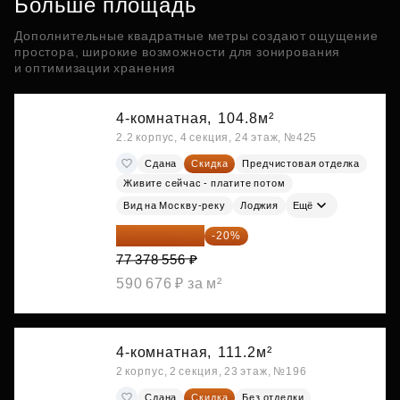
Больше площадь
Дополнительные квадратные метры создают ощущение
простора, широкие возможности для зонирования
и оптимизации хранения
4-комнатная,
104.8м²
2.2 корпус, 4 секция, 24 этаж, №425
Сдана
Скидка
Предчистовая отделка
Живите сейчас - платите потом
Вид на Москву-реку
Лоджия
Ещё
61 902 845 ₽
-20%
77 378 556 ₽
590 676 ₽ за м²
4-комнатная,
111.2м²
2 корпус, 2 секция, 23 этаж, №196
Сдана
Скидка
Без отделки