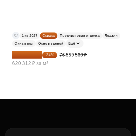
1 кв 2027
Скидка
Предчистовая отделка
Лоджия
Окна в пол
Окно в ванной
Ещё
58 185 266 ₽
76 559 560 ₽
-24%
620 312 ₽ за м²