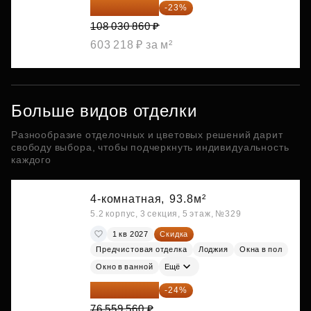
83 183 762 ₽
-23%
108 030 860 ₽
603 218 ₽ за м²
Больше видов отделки
Разнообразие отделочных и цветовых решений дарит
свободу выбора, чтобы подчеркнуть индивидуальность
каждого
4-комнатная,
93.8м²
5.2 корпус, 3 секция, 5 этаж, №329
1 кв 2027
Скидка
Предчистовая отделка
Лоджия
Окна в пол
Окно в ванной
Ещё
58 185 266 ₽
-24%
76 559 560 ₽