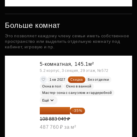
Больше комнат
Это позволяет каждому члену семьи иметь собственное
пространство или выделить отдельную комнату под
кабинет, игровую и пр.
5-комнатная,
145.1м²
5.2 корпус, 3 секция, 29 этаж, №572
1 кв 2027
Скидка
Без отделки
Окна в пол
Окно в ванной
Мастер-зона с санузлом и гардеробной
Ещё
70 773 976 ₽
-35%
108 883 040 ₽
487 760 ₽ за м²