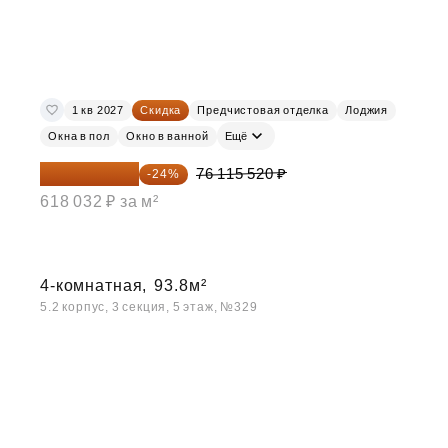
1 кв 2027
Скидка
Предчистовая отделка
Лоджия
Окна в пол
Окно в ванной
Ещё
57 847 795 ₽
76 115 520 ₽
-24%
618 032 ₽ за м²
4-комнатная,
93.8м²
5.2 корпус, 3 секция, 5 этаж, №329