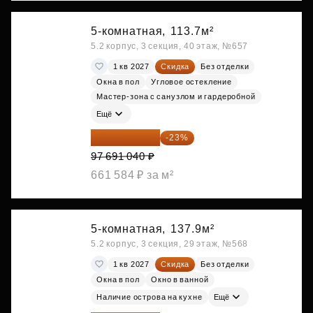
5-комнатная,
113.7м²
5.2 корпус, 3 секция, 40 этаж, №657
1 кв 2027
Скидка
Без отделки
Окна в пол
Угловое остекление
Мастер-зона с санузлом и гардеробной
Ещё
75 222 101 ₽
-23%
97 691 040 ₽
661 584 ₽ за м²
5-комнатная,
137.9м²
5.2 корпус, 3 секция, 29 этаж, №568
1 кв 2027
Скидка
Без отделки
Окна в пол
Окно в ванной
Наличие острова на кухне
Ещё