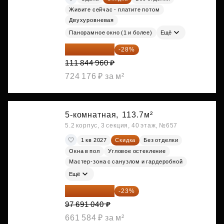
Живите сейчас - платите потом
Двухуровневая
Панорамное окно (1 и более)
Ещё
80 528 371 ₽
-28%
111 844 960 ₽
724 176 ₽ за м²
5-комнатная,
113.7м²
5.2 корпус, 3 секция, 40 этаж, №657
1 кв 2027
Скидка
Без отделки
Окна в пол
Угловое остекление
Мастер-зона с санузлом и гардеробной
Ещё
75 222 101 ₽
-23%
97 691 040 ₽
661 584 ₽ за м²