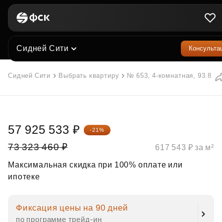
Сидней Сити
Консульта
Сидней Сити
Выбрать квартиру
№ 653, 4-комнатная, 93.8 м²
57 925 533 ₽
-21%
73 323 460 ₽
617 543 ₽ за м²
Максимальная скидка при 100% оплате или
ипотеке
Фиксация цены на 90 дней
по программе трейд‑ин