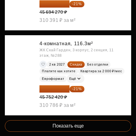
36 098 473 ₽
-21%
45 694 270 ₽
310 391 ₽ за м²
4-комнатная,
116.3м²
ЖК Скай Гарден, 3 корпус, 2 секция, 11
этаж, №288
2 кв 2027
Скидка
Без отделки
Платите как хотите
Квартира за 2 000 ₽/мес
Евроформат
Ещё
36 144 412 ₽
-21%
45 752 420 ₽
310 786 ₽ за м²
Показать еще