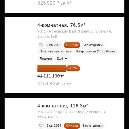
325 920 ₽ за м²
4-комнатная,
76.5м²
ЖК Симоновский Вал, 3 корпус, 3 секция,
2 этаж, №8
2 кв 2030
Скидка
Без отделки
Платите как хотите
Квартира за 2 000 ₽/мес
Лоджия
Ещё
34 122 213 ₽
-17%
41 111 100 ₽
446 042 ₽ за м²
4-комнатная,
116.3м²
ЖК Скай Гарден, 3 корпус, 2 секция, 4
этаж, №239
2 кв 2027
Скидка
Без отделки