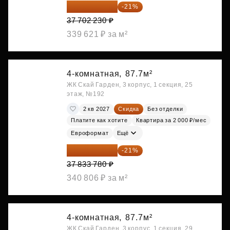
29 784 762 ₽
-21%
37 702 230 ₽
339 621 ₽ за м²
4-комнатная,
87.7м²
ЖК Скай Гарден, 3 корпус, 1 секция, 25
этаж, №192
2 кв 2027
Скидка
Без отделки
Платите как хотите
Квартира за 2 000 ₽/мес
Евроформат
Ещё
29 888 686 ₽
-21%
37 833 780 ₽
340 806 ₽ за м²
4-комнатная,
87.7м²
ЖК Скай Гарден, 3 корпус, 1 секция, 29