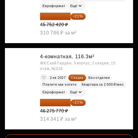
Евроформат
Ещё
36 144 412 ₽
-21%
45 752 420 ₽
310 786 ₽ за м²
4-комнатная,
116.3м²
ЖК Скай Гарден, 3 корпус, 2 секция, 15
этаж, №316
2 кв 2027
Скидка
Без отделки
Платите как хотите
Квартира за 2 000 ₽/мес
Евроформат
Ещё
36 557 858 ₽
-21%
46 275 770 ₽
314 341 ₽ за м²