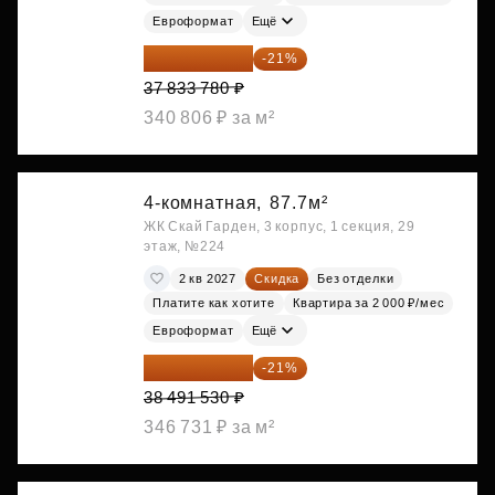
Евроформат
Ещё
29 888 686 ₽
-21%
37 833 780 ₽
340 806 ₽ за м²
4-комнатная,
87.7м²
ЖК Скай Гарден, 3 корпус, 1 секция, 29
этаж, №224
2 кв 2027
Скидка
Без отделки
Платите как хотите
Квартира за 2 000 ₽/мес
Евроформат
Ещё
30 408 309 ₽
-21%
38 491 530 ₽
346 731 ₽ за м²