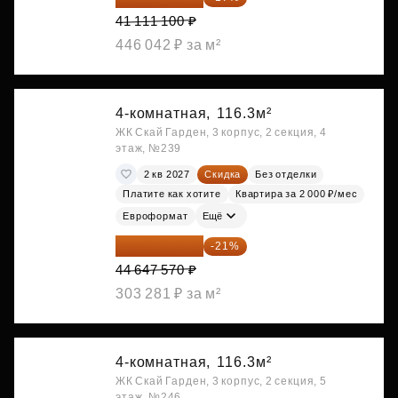
41 111 100 ₽
446 042 ₽ за м²
4-комнатная,
116.3м²
ЖК Скай Гарден, 3 корпус, 2 секция, 4
этаж, №239
2 кв 2027
Скидка
Без отделки
Платите как хотите
Квартира за 2 000 ₽/мес
Евроформат
Ещё
35 271 580 ₽
-21%
44 647 570 ₽
303 281 ₽ за м²
4-комнатная,
116.3м²
ЖК Скай Гарден, 3 корпус, 2 секция, 5
этаж, №246