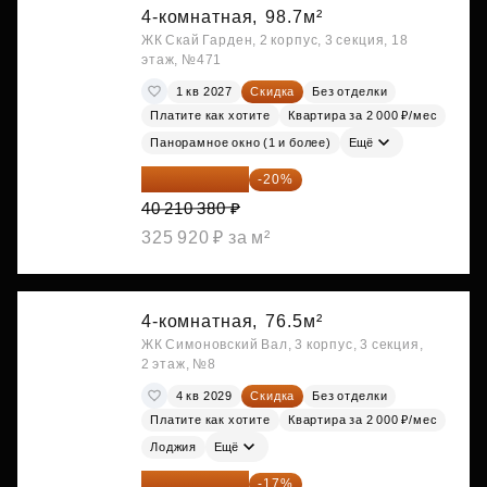
4-комнатная,
98.7м²
ЖК Скай Гарден, 2 корпус, 3 секция, 18
этаж, №471
1 кв 2027
Скидка
Без отделки
Платите как хотите
Квартира за 2 000 ₽/мес
Панорамное окно (1 и более)
Ещё
32 168 304 ₽
-20%
40 210 380 ₽
325 920 ₽ за м²
4-комнатная,
76.5м²
ЖК Симоновский Вал, 3 корпус, 3 секция,
2 этаж, №8
4 кв 2029
Скидка
Без отделки
Платите как хотите
Квартира за 2 000 ₽/мес
Лоджия
Ещё
34 122 213 ₽
-17%