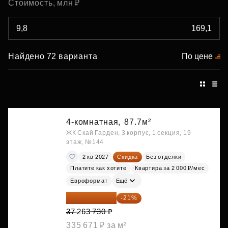
Стоимость, млн ₽
Найдено 72 варианта
По цене
4-комнатная,
87.7м²
ЖК Скай Гарден, 3 корпус, 1 секция, 19
этаж, №144
2 кв 2027
Скидка
Без отделки
Платите как хотите
Квартира за 2 000 ₽/мес
Евроформат
Ещё
29 438 347 ₽
-21%
37 263 730 ₽
335 671 ₽ за м²