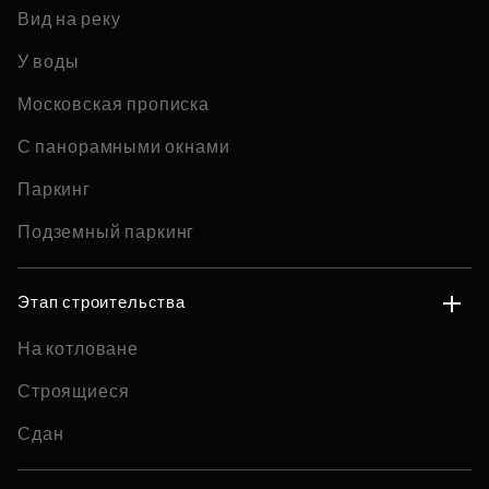
Вид на реку
У воды
Московская прописка
С панорамными окнами
Паркинг
Подземный паркинг
Этап строительства
На котловане
Строящиеся
Сдан