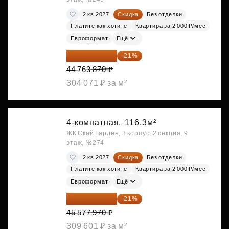
2 кв 2027
Скидка
Без отделки
Платите как хотите
Квартира за 2 000 ₽/мес
Евроформат
Ещё
35 363 457 ₽
-21%
44 763 870 ₽
304 071 ₽ за м²
4-комнатная,
116.3м²
ЖК Скай Гарден, 3 корпус, 2 секция, 9
этаж, №274
2 кв 2027
Скидка
Без отделки
Платите как хотите
Квартира за 2 000 ₽/мес
Евроформат
Ещё
36 006 596 ₽
-21%
45 577 970 ₽
309 601 ₽ за м²