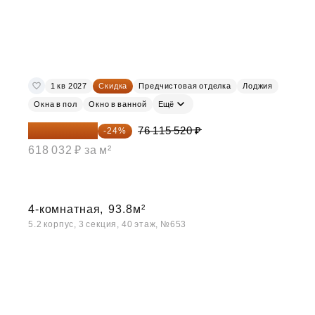
1 кв 2027
Скидка
Предчистовая отделка
Лоджия
Окна в пол
Окно в ванной
Ещё
57 847 795 ₽
76 115 520 ₽
-24%
618 032 ₽ за м²
4-комнатная,
93.8м²
5.2 корпус, 3 секция, 40 этаж, №653