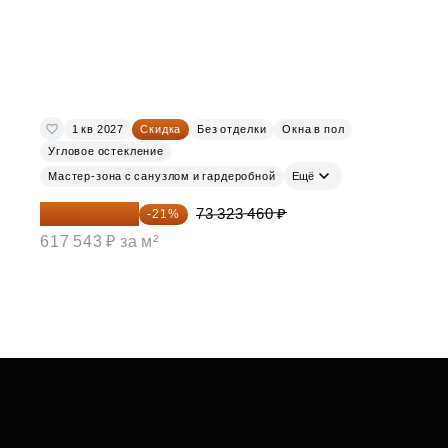
1 кв 2027
Скидка
Без отделки
Окна в пол
Угловое остекление
Мастер-зона с санузлом и гардеробной
Ещё
57 925 533 ₽
73 323 460 ₽
-21%
617 543 ₽ за м²