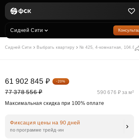
Сидней Сити
Консульта
Сидней Сити
Выбрать квартиру
№ 425, 4-комнатная, 104.8 м
61 902 845 ₽
-20%
77 378 556 ₽
590 676 ₽ за м²
Максимальная скидка при 100% оплате
Фиксация цены на 90 дней
по программе трейд‑ин