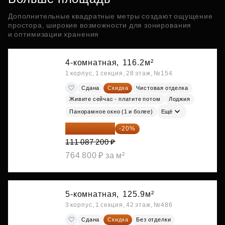
Дополнительные квадратные метры создают ощущение
простора, широкие возможности для зонирования
и оптимизации хранения
4-комнатная,
116.2м²
1 корпус, 1 секция, 28 этаж, №154
Сдана
Скидка
Чистовая отделка
Живите сейчас - платите потом
Лоджия
Панорамное окно (1 и более)
Ещё
88 869 760 ₽
-20%
111 087 200 ₽
764 800 ₽ за м²
5-комнатная,
125.9м²
3 корпус, 1 секция, 42 этаж, №486
Сдана
Скидка
Без отделки