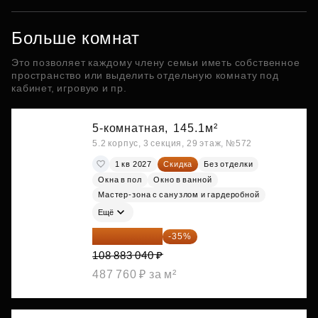
Больше комнат
Это позволяет каждому члену семьи иметь собственное
пространство или выделить отдельную комнату под
кабинет, игровую и пр.
5-комнатная,
145.1м²
5.2 корпус, 3 секция, 29 этаж, №572
1 кв 2027
Скидка
Без отделки
Окна в пол
Окно в ванной
Мастер-зона с санузлом и гардеробной
Ещё
70 773 976 ₽
-35%
108 883 040 ₽
487 760 ₽ за м²