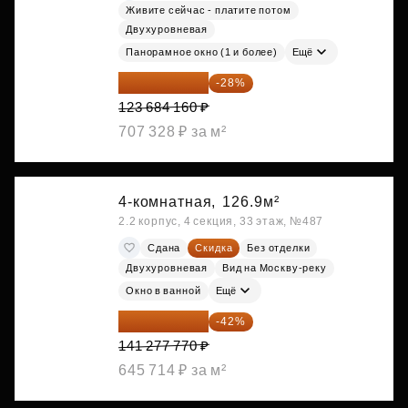
Живите сейчас - платите потом
Двухуровневая
Панорамное окно (1 и более)
Ещё
89 052 595 ₽
-28%
123 684 160 ₽
707 328 ₽ за м²
4-комнатная,
126.9м²
2.2 корпус, 4 секция, 33 этаж, №487
Сдана
Скидка
Без отделки
Двухуровневая
Вид на Москву-реку
Окно в ванной
Ещё
81 941 107 ₽
-42%
141 277 770 ₽
645 714 ₽ за м²