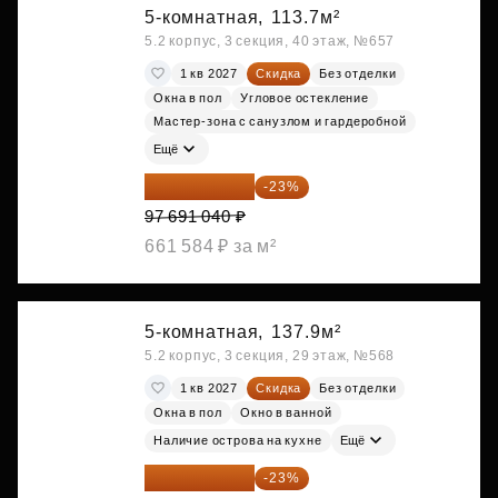
5-комнатная,
113.7м²
5.2 корпус, 3 секция, 40 этаж, №657
1 кв 2027
Скидка
Без отделки
Окна в пол
Угловое остекление
Мастер-зона с санузлом и гардеробной
Ещё
75 222 101 ₽
-23%
97 691 040 ₽
661 584 ₽ за м²
5-комнатная,
137.9м²
5.2 корпус, 3 секция, 29 этаж, №568
1 кв 2027
Скидка
Без отделки
Окна в пол
Окно в ванной
Наличие острова на кухне
Ещё
83 183 762 ₽
-23%