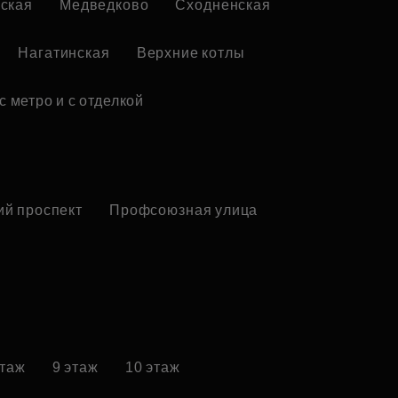
ская
Медведково
Сходненская
Нагатинская
Верхние котлы
с метро и с отделкой
ий проспект
Профсоюзная улица
этаж
9 этаж
10 этаж