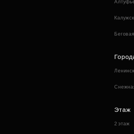
Алтуфь
Калужс
Бегова
Город
Ленинск
Снежна
Этаж
2 этаж