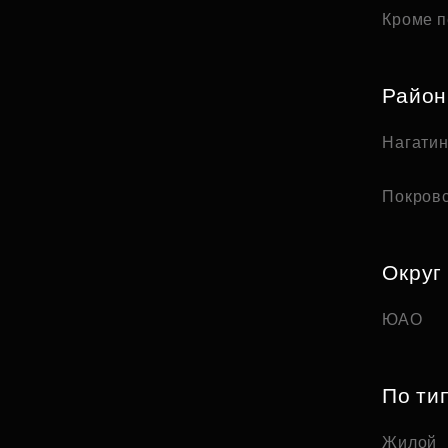
Кроме п
Райо
Нагати
Покров
Округ
ЮАО
По ти
Жилой