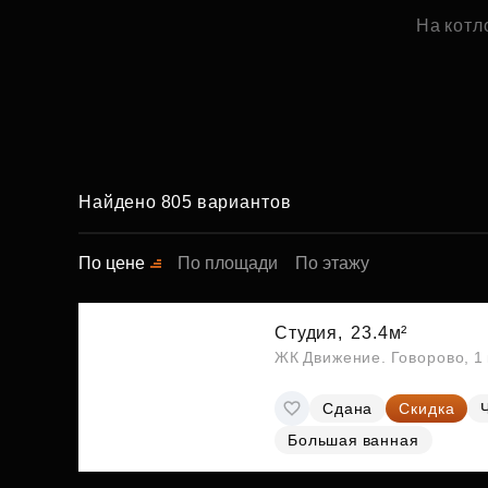
На котл
Найдено 805 вариантов
По цене
По площади
По этажу
Студия,
23.4м²
ЖК Движение. Говорово, 1 
Сдана
Скидка
Большая ванная