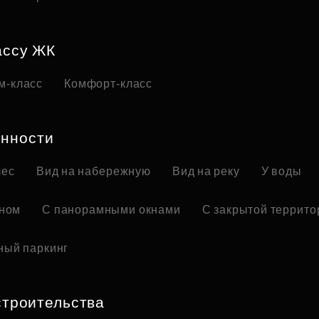
ассу ЖК
м-класс
Комфорт-класс
нности
лес
Вид на набережную
Вид на реку
У воды
оном
С панорамными окнами
С закрытой террито
ный паркинг
строительства