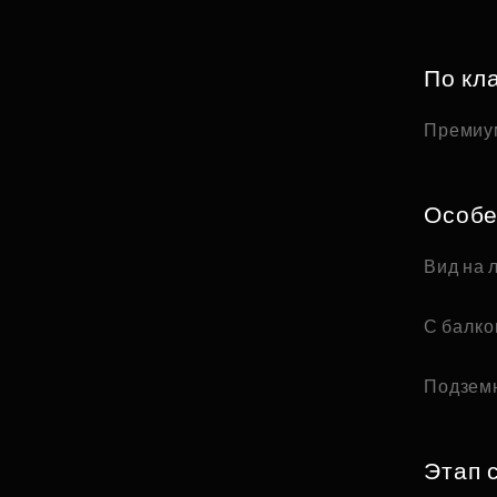
По кл
Премиу
Особе
Вид на 
С балк
Подзем
Этап 