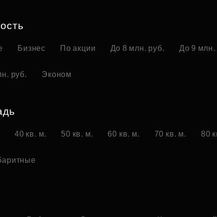
Субсидии
ость
е
Бизнес
По акции
До 8 млн. руб.
До 9 млн.
н. руб.
Эконом
адь
.
40 кв. м.
50 кв. м.
60 кв. м.
70 кв. м.
80 к
баритные
о