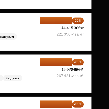
11 388 087 ₽
-21%
14 415 300 ₽
221 990 ₽ за м²
санузел
11 606 071 ₽
-23%
15 072 820 ₽
267 421 ₽ за м²
т
Лоджия
11 689 616 ₽
-23%