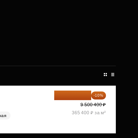
8 550 360 ₽
-10%
9 500 400 ₽
365 400 ₽ за м²
ная