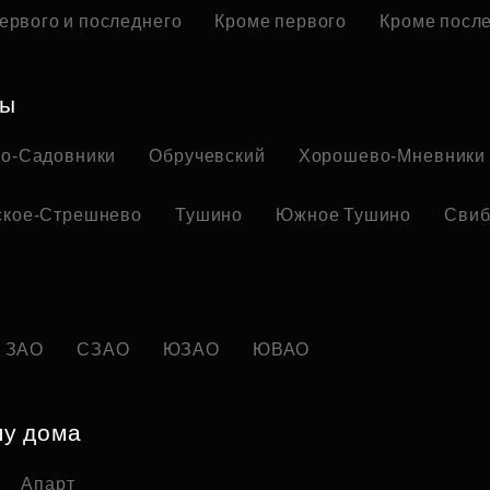
ервого и последнего
Кроме первого
Кроме посл
ны
но-Садовники
Обручевский
Хорошево-Мневники
ское-Стрешнево
Тушино
Южное Тушино
Свиб
ЗАО
СЗАО
ЮЗАО
ЮВАО
пу дома
Апарт