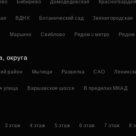
ево
Бибирево
Домодедовская
Красногвардей
кая
ВДНХ
Ботанический сад
Звенигородская
я
Марьино
Свиблово
Рядом с метро
Рядом 
а, округа
ий район
Мытищи
Развилка
САО
Ленинск
я улица
Варшавское шоссе
В пределах МКАД
3 этаж
4 этаж
5 этаж
6 этаж
7 этаж
8 