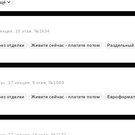
щё
секция, 10 этаж, №1634
Без отделки
Живите сейчас - платите потом
Раздельный 
пус, 17 секция, 9 этаж, №1089
Без отделки
Живите сейчас - платите потом
Евроформа
пус, 17 секция, 15 этаж, №1131