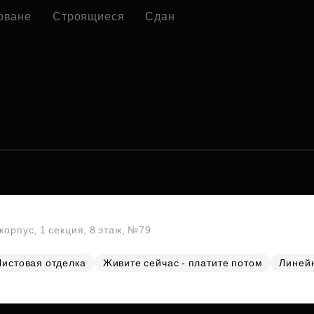
оване
Строящиеся
Сдан
корпус, 1 секция, 8 этаж, №79
Чистовая отделка
Живите сейчас - платите потом
Линей