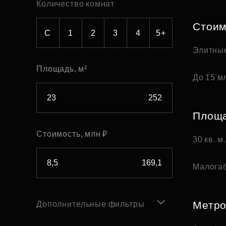
Количество комнат
Рефинансирование
Стоим
С
1
2
3
4
5+
Элитны
Площадь, м²
До 15 мл
Площ
Стоимость, млн ₽
30 кв. м
Малога
Метр
Дополнительные фильтры