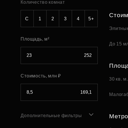
Количество комнат
Рефинансирование
Стоим
С
1
2
3
4
5+
Элитны
Площадь, м²
До 15 мл
Площ
Стоимость, млн ₽
30 кв. м
Малога
Метр
Дополнительные фильтры