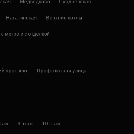
ская
Медведково
Сходненская
Нагатинская
Верхние котлы
с метро и с отделкой
ий проспект
Профсоюзная улица
этаж
9 этаж
10 этаж