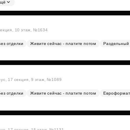
щё
секция, 10 этаж, №1634
Без отделки
Живите сейчас - платите потом
Раздельный 
пус, 17 секция, 9 этаж, №1089
Без отделки
Живите сейчас - платите потом
Евроформа
пус, 17 секция, 15 этаж, №1131