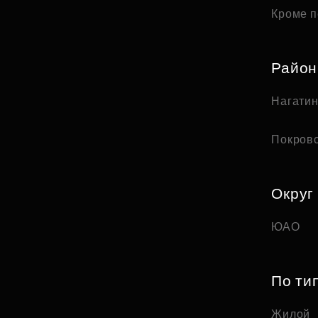
Кроме п
Райо
Нагати
Покров
Округ
ЮАО
По ти
Жилой