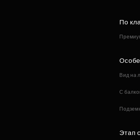
По кл
Премиу
Особе
Вид на 
С балк
Подзем
Этап 