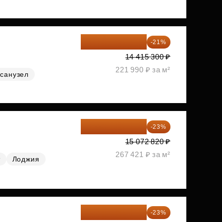
11 388 087 ₽
-21%
14 415 300 ₽
221 990 ₽ за м²
санузел
11 606 071 ₽
-23%
15 072 820 ₽
267 421 ₽ за м²
т
Лоджия
11 689 616 ₽
-23%