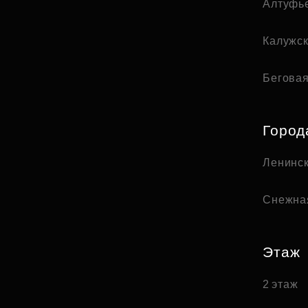
Алтуфь
Калужс
Бегова
Город
Ленинск
Снежна
Этаж
2 этаж