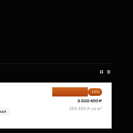
8 550 360 ₽
-10%
9 500 400 ₽
365 400 ₽ за м²
ная