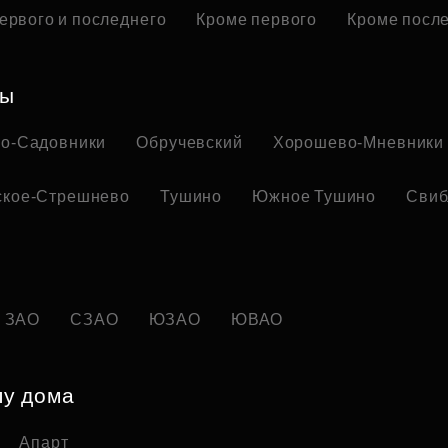
ервого и последнего
Кроме первого
Кроме посл
ны
но-Садовники
Обручевский
Хорошево-Мневники
ское-Стрешнево
Тушино
Южное Тушино
Свиб
ЗАО
СЗАО
ЮЗАО
ЮВАО
пу дома
Апарт