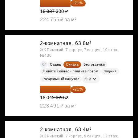
14 249 467 ₽
-21%
18 037 300 ₽
224 755 ₽ за м²
2-комнатная,
63.8м²
ЖК Римский, 7 корпус, 7 секция, 10 этаж,
№430
Сдана
Скидка
Без отделки
Живите сейчас - платите потом
Лоджия
Раздельный санузел
Ещё
14 258 726 ₽
-21%
18 049 020 ₽
223 491 ₽ за м²
2-комнатная,
63.4м²
ЖК Римский, 7 корпус, 9 секция, 12 этаж,