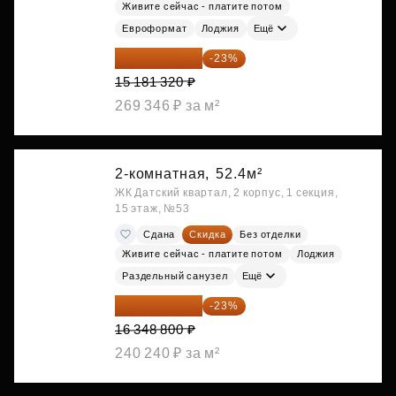
Живите сейчас - платите потом
Евроформат
Лоджия
Ещё
11 689 616 ₽
-23%
15 181 320 ₽
269 346 ₽ за м²
2-комнатная,
52.4м²
ЖК Датский квартал, 2 корпус, 1 секция,
15 этаж, №53
Сдана
Скидка
Без отделки
Живите сейчас - платите потом
Лоджия
Раздельный санузел
Ещё
12 588 576 ₽
-23%
16 348 800 ₽
240 240 ₽ за м²