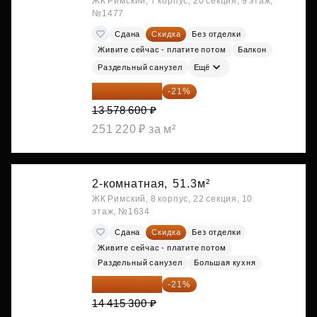
ЖК Римский, 7 корпус, 20 секция, 9 этаж,
№1477
Сдана
Скидка
Без отделки
Живите сейчас - платите потом
Балкон
Раздельный санузел
Ещё
10 727 094 ₽
-21%
13 578 600 ₽
251 220 ₽ за м²
2-комнатная,
51.3м²
ЖК Римский, 8 корпус, 22 секция, 10
этаж, №1634
Сдана
Скидка
Без отделки
Живите сейчас - платите потом
Раздельный санузел
Большая кухня
11 388 087 ₽
-21%
14 415 300 ₽