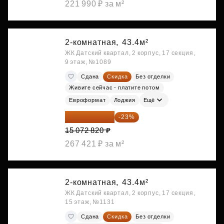
221 990 ₽ за м²
2-комнатная,
43.4м²
ЖК Датский квартал, 2 корпус, 17 секция,
9 этаж, №1089
Сдана
Скидка
Без отделки
Живите сейчас - платите потом
Евроформат
Лоджия
Ещё
11 606 071 ₽
-23%
15 072 820 ₽
267 421 ₽ за м²
2-комнатная,
43.4м²
ЖК Датский квартал, 2 корпус, 17 секция,
15 этаж, №1131
Сдана
Скидка
Без отделки