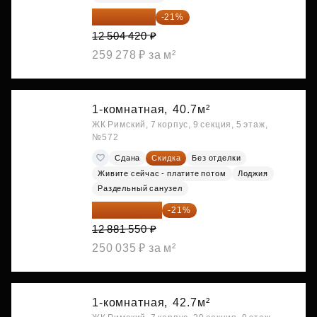
9 878 492 ₽
-21%
12 504 420 ₽
259 278 ₽ за м²
1-комнатная,
40.7м²
ЖК Римский, 7 корпус, 9 секция, 5 этаж,
№572
Сдана
Скидка
Без отделки
Живите сейчас - платите потом
Лоджия
Раздельный санузел
10 176 425 ₽
-21%
12 881 550 ₽
250 035 ₽ за м²
1-комнатная,
42.7м²