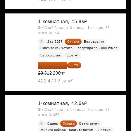
1-комнатная,
45.8м²
ЖК Скай Гарден, 3 корпус, 1 секция, 26
этаж, №194
2 кв 2027
Скидка
Без отделки
Платите как хотите
Квартира за 2 000 ₽/мес
Евроформат
Ещё
19 349 126 ₽
-17%
23 312 200 ₽
422 470 ₽ за м²
1-комнатная,
42.6м²
ЖК Скай Гарден, 1 корпус, 2 секция, 17
этаж, №357
Сдана
Скидка
Без отделки
Живите сейчас - платите потом
Лоджия