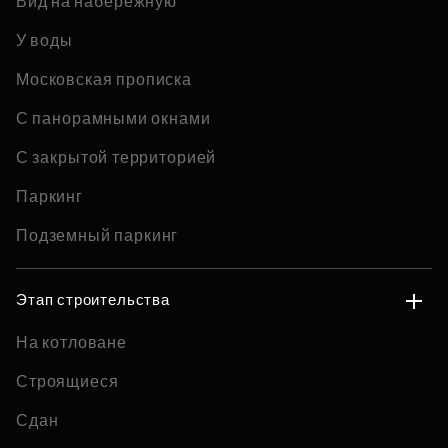
Вид на набережную
У воды
Московская прописка
С панорамными окнами
С закрытой территорией
Паркинг
Подземный паркинг
Этап строительства
На котловане
Строящиеся
Сдан