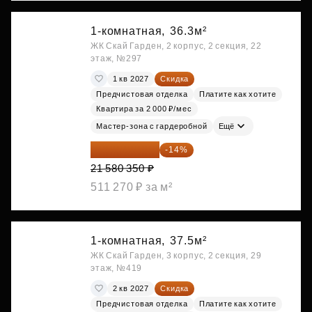
1-комнатная,
36.3м²
ЖК Скай Гарден, 2 корпус, 2 секция, 22
этаж, №297
1 кв 2027
Скидка
Предчистовая отделка
Платите как хотите
Квартира за 2 000 ₽/мес
Мастер-зона с гардеробной
Ещё
18 559 101 ₽
-14%
21 580 350 ₽
511 270 ₽ за м²
1-комнатная,
37.5м²
ЖК Скай Гарден, 3 корпус, 2 секция, 29
этаж, №419
2 кв 2027
Скидка
Предчистовая отделка
Платите как хотите