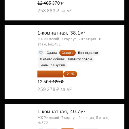
12 485 370 ₽
258 883 ₽ за м²
1-комнатная,
38.1м²
ЖК Римский, 7 корпус, 20 секция, 10
этаж, №1481
Сдана
Скидка
Без отделки
Живите сейчас - платите потом
Большая кухня
9 878 492 ₽
-21%
12 504 420 ₽
259 278 ₽ за м²
1-комнатная,
40.7м²
ЖК Римский, 7 корпус, 9 секция, 5 этаж,
№572