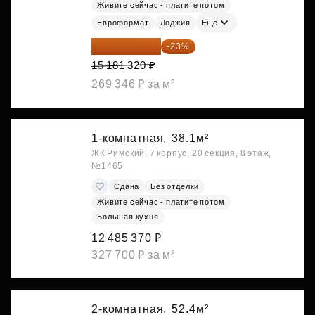
Живите сейчас - платите потом
Евроформат
Лоджия
Ещё
11 689 616 ₽
-23%
15 181 320 ₽
269 346 ₽ за м²
1-комнатная,
38.1м²
ЖК Римский, 7 корпус, 20 секция, 8 этаж,
№1465
Сдана
Без отделки
Живите сейчас - платите потом
Большая кухня
12 485 370 ₽
327 700 ₽ за м²
2-комнатная,
52.4м²