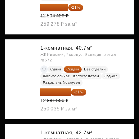
9 878 492 ₽
-21%
12 504 420 ₽
259 278 ₽ за м²
1-комнатная,
40.7м²
ЖК Римский, 7 корпус, 9 секция, 5 этаж,
№572
Сдана
Скидка
Без отделки
Живите сейчас - платите потом
Лоджия
Раздельный санузел
10 176 425 ₽
-21%
12 881 550 ₽
250 035 ₽ за м²
1-комнатная,
42.7м²