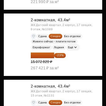
221 990 ₽ за м²
2-комнатная,
43.4м²
ЖК Датский квартал, 2 корпус, 17 секция,
9 этаж, №1089
Сдана
Скидка
Без отделки
Живите сейчас - платите потом
Евроформат
Лоджия
Ещё
11 606 071 ₽
-23%
15 072 820 ₽
267 421 ₽ за м²
2-комнатная,
43.4м²
ЖК Датский квартал, 2 корпус, 17 секция,
15 этаж, №1131
Сдана
Скидка
Без отделки