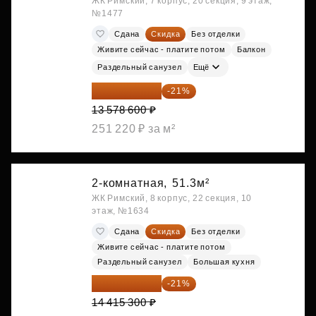
ЖК Римский, 7 корпус, 20 секция, 9 этаж,
№1477
Сдана
Скидка
Без отделки
Живите сейчас - платите потом
Балкон
Раздельный санузел
Ещё
10 727 094 ₽
-21%
13 578 600 ₽
251 220 ₽ за м²
2-комнатная,
51.3м²
ЖК Римский, 8 корпус, 22 секция, 10
этаж, №1634
Сдана
Скидка
Без отделки
Живите сейчас - платите потом
Раздельный санузел
Большая кухня
11 388 087 ₽
-21%
14 415 300 ₽