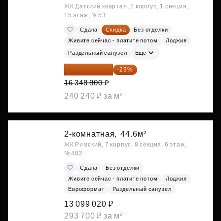
ЖК Датский квартал, 2 корпус, 1 секция,
15 этаж, №53
Сдана
Скидка
Без отделки
Живите сейчас - платите потом
Лоджия
Раздельный санузел
Ещё
12 588 576 ₽
-23%
16 348 800 ₽
240 240 ₽ за м²
2-комнатная,
44.6м²
ЖК Римский, 7 корпус, 8 секция, 6 этаж,
№482
Сдана
Без отделки
Живите сейчас - платите потом
Лоджия
Евроформат
Раздельный санузел
13 099 020 ₽
293 700 ₽ за м²