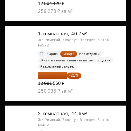
12 504 420 ₽
259 278 ₽ за м²
1-комнатная,
40.7м²
ЖК Римский, 7 корпус, 9 секция, 5 этаж,
№572
Сдана
Скидка
Без отделки
Живите сейчас - платите потом
Лоджия
Раздельный санузел
10 176 425 ₽
-21%
12 881 550 ₽
250 035 ₽ за м²
2-комнатная,
44.6м²
ЖК Римский, 7 корпус, 8 секция, 6 этаж,
№482