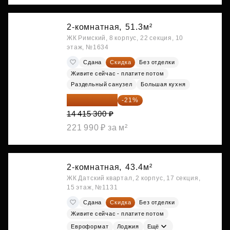
2-комнатная,
51.3м²
ЖК Римский, 8 корпус, 22 секция, 10
этаж, №1634
Сдана
Скидка
Без отделки
Живите сейчас - платите потом
Раздельный санузел
Большая кухня
11 388 087 ₽
-21%
14 415 300 ₽
221 990 ₽ за м²
2-комнатная,
43.4м²
ЖК Датский квартал, 2 корпус, 17 секция,
15 этаж, №1131
Сдана
Скидка
Без отделки
Живите сейчас - платите потом
Евроформат
Лоджия
Ещё