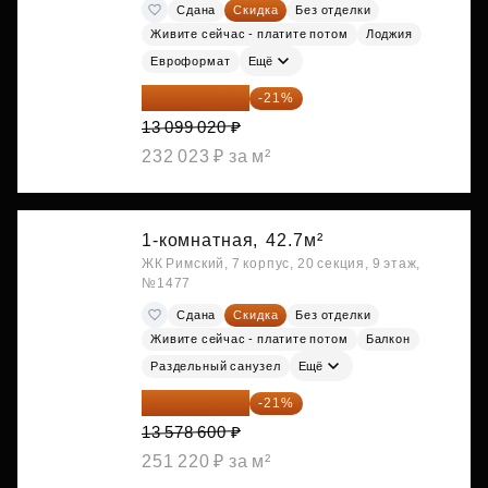
Сдана
Скидка
Без отделки
Живите сейчас - платите потом
Лоджия
Евроформат
Ещё
10 348 226 ₽
-21%
13 099 020 ₽
232 023 ₽ за м²
1-комнатная,
42.7м²
ЖК Римский, 7 корпус, 20 секция, 9 этаж,
№1477
Сдана
Скидка
Без отделки
Живите сейчас - платите потом
Балкон
Раздельный санузел
Ещё
10 727 094 ₽
-21%
13 578 600 ₽
251 220 ₽ за м²