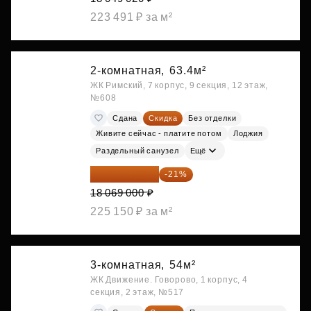
223 491 ₽ за м²
2-комнатная,
63.4м²
ЖК Римский, 7 корпус, 9 секция, 12 этаж,
№608
Сдана
Скидка
Без отделки
Живите сейчас - платите потом
Лоджия
Раздельный санузел
Ещё
14 274 510 ₽
-21%
18 069 000 ₽
225 150 ₽ за м²
3-комнатная,
54м²
ЖК Движение. Говорово, 1 корпус, 4
секция, 2 этаж, №517