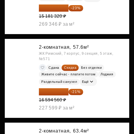
11 689 616 ₽
-23%
15 181 320 ₽
269 346 ₽ за м²
2-комнатная,
57.6м²
ЖК Римский, 7 корпус, 9 секция, 5 этаж,
№571
Сдана
Скидка
Без отделки
Живите сейчас - платите потом
Лоджия
Раздельный санузел
Ещё
13 109 702 ₽
-21%
16 594 560 ₽
227 599 ₽ за м²
2-комнатная,
63.4м²