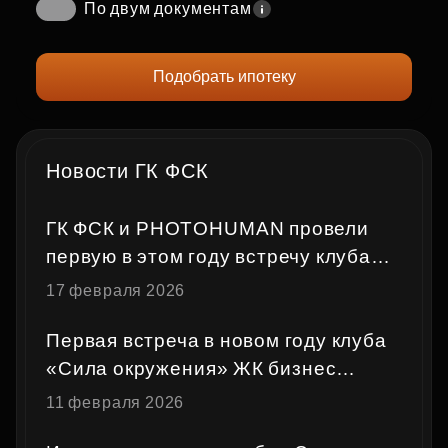
По двум документам
Подобрать ипотеку
Новости ГК ФСК
ГК ФСК и PHOTOHUMAN провели
первую в этом году встречу клуба
«Сила окружения»
17 февраля 2026
Первая встреча в новом году клуба
«Сила окружения» ЖК бизнес
и премиум‑класса
11 февраля 2026