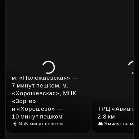
м. «Полежаевская» —
7 минут пешком, м.
«Хорошевская», МЦК
«Зорге»
и «Хорошёво» —
ТРЦ «Авиапа
10 минут пешком
2,8 км
NaN минут
пешком
9 минут
на ма