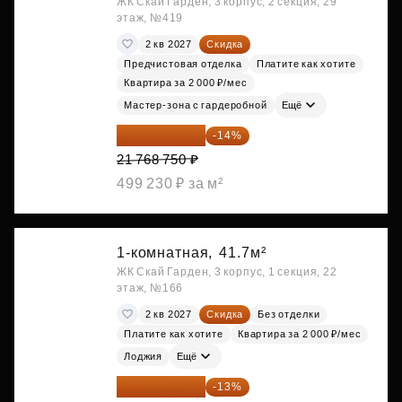
ЖК Скай Гарден, 3 корпус, 2 секция, 29
этаж, №419
2 кв 2027
Скидка
Предчистовая отделка
Платите как хотите
Квартира за 2 000 ₽/мес
Мастер-зона с гардеробной
Ещё
18 721 125 ₽
-14%
21 768 750 ₽
499 230 ₽ за м²
1-комнатная,
41.7м²
ЖК Скай Гарден, 3 корпус, 1 секция, 22
этаж, №166
2 кв 2027
Скидка
Без отделки
Платите как хотите
Квартира за 2 000 ₽/мес
Лоджия
Ещё
19 064 615 ₽
-13%