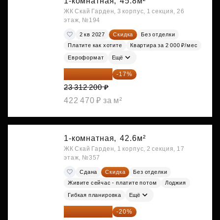
1-комнатная,
45.8м²
ЖК Скай Гарден, 3 корпус, 1 секция, 26
этаж, №194
2 кв 2027
Скидка
Без отделки
Платите как хотите
Квартира за 2 000 ₽/мес
Евроформат
Ещё
19 349 126 ₽
-17%
23 312 200 ₽
422 470 ₽ за м²
1-комнатная,
42.6м²
ЖК Скай Гарден, 1 корпус, 2 секция, 17
этаж, №357
Сдана
Скидка
Без отделки
Живите сейчас - платите потом
Лоджия
Гибкая планировка
Ещё
19 630 080 ₽
-20%