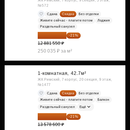
ЖК Римский, 7 корпус, 9 секция, 5 этаж,
№572
Сдана
Скидка
Без отделки
Живите сейчас - платите потом
Лоджия
Раздельный санузел
10 176 425 ₽
-21%
12 881 550 ₽
250 035 ₽ за м²
1-комнатная,
42.7м²
ЖК Римский, 7 корпус, 20 секция, 9 этаж,
№1477
Сдана
Скидка
Без отделки
Живите сейчас - платите потом
Балкон
Раздельный санузел
Ещё
10 727 094 ₽
-21%
13 578 600 ₽