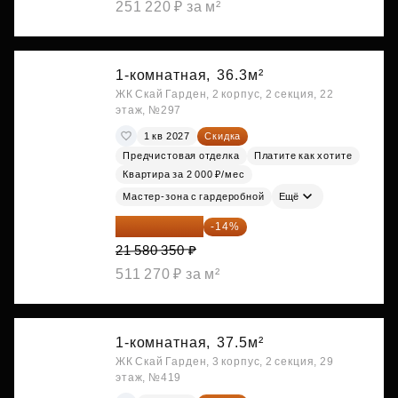
251 220 ₽ за м²
1-комнатная,
36.3м²
ЖК Скай Гарден, 2 корпус, 2 секция, 22
этаж, №297
1 кв 2027
Скидка
Предчистовая отделка
Платите как хотите
Квартира за 2 000 ₽/мес
Мастер-зона с гардеробной
Ещё
18 559 101 ₽
-14%
21 580 350 ₽
511 270 ₽ за м²
1-комнатная,
37.5м²
ЖК Скай Гарден, 3 корпус, 2 секция, 29
этаж, №419