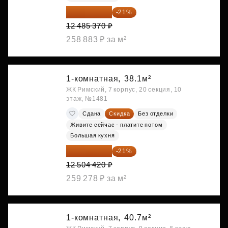
9 863 442 ₽
-21%
12 485 370 ₽
258 883 ₽ за м²
1-комнатная,
38.1м²
ЖК Римский, 7 корпус, 20 секция, 10
этаж, №1481
Сдана
Скидка
Без отделки
Живите сейчас - платите потом
Большая кухня
9 878 492 ₽
-21%
12 504 420 ₽
259 278 ₽ за м²
1-комнатная,
40.7м²