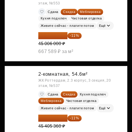
этаж, №553
Сдана
Скидка
Меблировка
Кухня под ключ
Чистовая отделка
Живите сейчас - платите потом
Ещё
40 055 340 ₽
-11%
45 006 000 ₽
667 589 ₽ за м²
2-комнатная,
54.6м²
ЖК Роттердам, 2.3 корпус, 3 секция, 20
этаж, №537
Сдана
Скидка
Кухня под ключ
Меблировка
Чистовая отделка
Живите сейчас - платите потом
Ещё
40 410 770 ₽
-11%
45 405 360 ₽