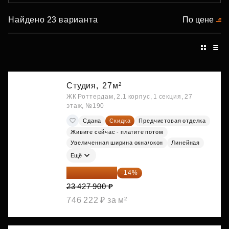
Найдено 23 варианта
По цене
Студия,
27м²
ЖК Роттердам, 2.1 корпус, 1 секция, 27
этаж, №190
Сдана
Скидка
Предчистовая отделка
Живите сейчас - платите потом
Увеличенная ширина окна/окон
Линейная
Ещё
20 147 994 ₽
-14%
23 427 900 ₽
746 222 ₽ за м²