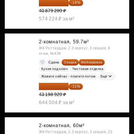
34 338 595 ₽
-16%
40 879 280 ₽
574 224 ₽ за м²
2-комнатная,
59.7м²
ЖК Роттердам, 2.3 корпус, 3 секция, 8
этаж, №439
Сдана
Скидка
Меблировка
Кухня под ключ
Чистовая отделка
Живите сейчас - платите потом
Ещё
38 447 039 ₽
-11%
43 198 920 ₽
644 004 ₽ за м²
2-комнатная,
60м²
ЖК Роттердам, 2.3 корпус, 3 секция, 22