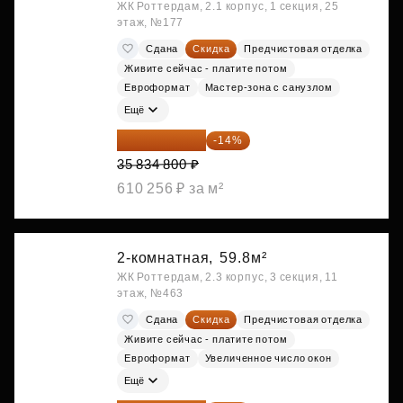
ЖК Роттердам, 2.1 корпус, 1 секция, 25
этаж, №177
Сдана
Скидка
Предчистовая отделка
Живите сейчас - платите потом
Евроформат
Мастер-зона с санузлом
Ещё
30 817 928 ₽
-14%
35 834 800 ₽
610 256 ₽ за м²
2-комнатная,
59.8м²
ЖК Роттердам, 2.3 корпус, 3 секция, 11
этаж, №463
Сдана
Скидка
Предчистовая отделка
Живите сейчас - платите потом
Евроформат
Увеличенное число окон
Ещё