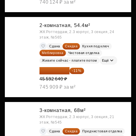
740 124 ₽ за м²
2-комнатная,
54.4м²
ЖК Роттердам, 2.3 корпус, 3 секция, 24
этаж, №565
Сдана
Скидка
Кухня под ключ
Меблировка
Чистовая отделка
Живите сейчас - платите потом
Ещё
40 577 450 ₽
-11%
45 592 640 ₽
745 909 ₽ за м²
3-комнатная,
68м²
ЖК Роттердам, 2.3 корпус, 3 секция, 21
этаж, №545
Сдана
Скидка
Предчистовая отделка