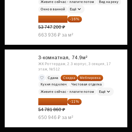
Живите сейчас - платите потом
Вид на реку
Окно в ванной
Ещё
45 147 648 ₽
-16%
53 747 200 ₽
663 936 ₽ за м²
3-комнатная,
74.9м²
ЖК Роттердам, 2.3 корпус, 3 секция, 17
этаж, №512
Сдана
Скидка
Меблировка
Кухня под ключ
Чистовая отделка
Живите сейчас - платите потом
Ещё
48 755 855 ₽
-11%
54 781 860 ₽
650 946 ₽ за м²