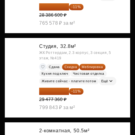
25 264 074 ₽
-11%
28 386 600 ₽
765 578 ₽ за м²
Студия,
32.8м²
ЖК Роттердам, 2.3 корпус, 3 секция, 5
этаж, №419
Сдана
Скидка
Меблировка
Кухня под ключ
Чистовая отделка
Живите сейчас - платите потом
Ещё
26 234 850 ₽
-11%
29 477 360 ₽
799 843 ₽ за м²
2-комнатная,
50.5м²