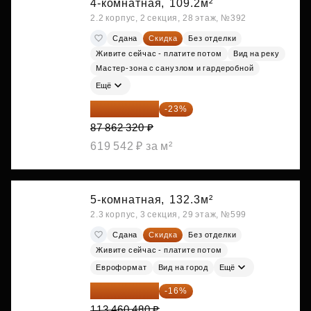
4-комнатная,
109.2м²
2.2 корпус, 2 секция, 28 этаж, №392
Сдана
Скидка
Без отделки
Живите сейчас - платите потом
Вид на реку
Мастер-зона с санузлом и гардеробной
Ещё
67 653 986 ₽
-23%
87 862 320 ₽
619 542 ₽ за м²
5-комнатная,
132.3м²
2.3 корпус, 3 секция, 29 этаж, №599
Сдана
Скидка
Без отделки
Живите сейчас - платите потом
Евроформат
Вид на город
Ещё
95 306 803 ₽
-16%
113 460 480 ₽