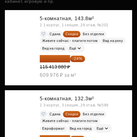
кабинет, игровую и пр.
5-комнатная,
143.8м²
2.1 корпус, 1 секция, 29 этаж, №202
Сдана
Скидка
Без отделки
Живите сейчас - платите потом
Вид на реку
Вид на город
Ещё
87 714 549 ₽
-24%
115 413 880 ₽
609 976 ₽ за м²
5-комнатная,
132.3м²
2.3 корпус, 3 секция, 29 этаж, №599
Сдана
Скидка
Без отделки
Живите сейчас - платите потом
Евроформат
Вид на город
Ещё