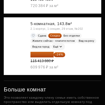
720 384 ₽ за м²
5-комнатная,
143.8м²
2.1 корпус, 1 секция, 29 этаж, №202
Сдана
Скидка
Без отделки
Живите сейчас - платите потом
Вид на реку
Вид на город
Ещё
87 714 549 ₽
-24%
115 413 880 ₽
609 976 ₽ за м²
Больше комнат
Это позволяет каждому члену семьи иметь собственное
пространство или выделить отдельную комнату под