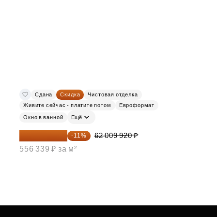
Сдана
Скидка
Чистовая отделка
Живите сейчас - платите потом
Евроформат
Окно в ванной
Ещё
55 188 829 ₽
62 009 920 ₽
-11%
556 339 ₽ за м²