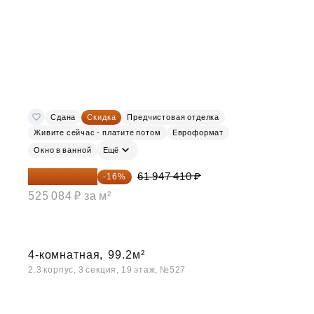
Сдана
Скидка
Предчистовая отделка
Живите сейчас - платите потом
Евроформат
Окно в ванной
Ещё
52 035 824 ₽
61 947 410 ₽
-16%
525 084 ₽ за м²
4-комнатная,
99.2м²
2.3 корпус, 3 секция, 19 этаж, №527