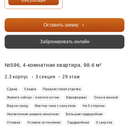
Консультация
Оставить заявку
Забронировать онлайн
№596, 4-комнатная квартира, 98.6 м²
2.3 корпус
3 секция
29 этаж
Сдана
Скидка
Предчистовая отделка
Живите сейчас - платите потом
Евроформат
Окно в ванной
Вид на город
Мастер-зона с санузлом
На 3 стороны
Увеличенная ширина окна/окон
Большая гардеробная
Угловая
Угловое остекление
Гардеробная
3 санузла