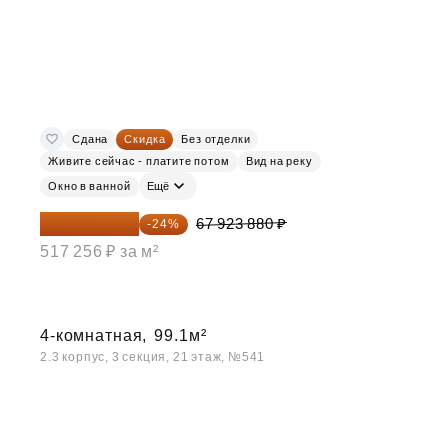
Сдана
Скидка
Без отделки
Живите сейчас - платите потом
Вид на реку
Окно в ванной
Ещё
51 622 149 ₽
67 923 880 ₽
-24%
517 256 ₽ за м²
4-комнатная,
99.1м²
2.3 корпус, 3 секция, 21 этаж, №541