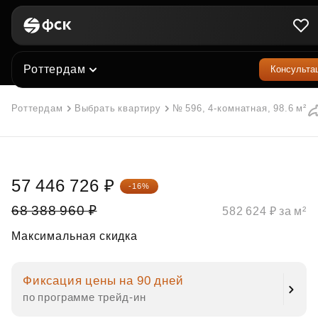
Роттердам
Консульта
Роттердам
Выбрать квартиру
№ 596, 4-комнатная, 98.6 м²
57 446 726 ₽
-16%
68 388 960 ₽
582 624 ₽ за м²
Максимальная скидка
Фиксация цены на 90 дней
по программе трейд‑ин