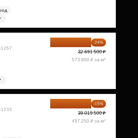
род
24 845 540 ₽
-24%
 №1257
32 691 500 ₽
573 800 ₽ за м²
33 166 575 ₽
-15%
 №1233
39 019 500 ₽
497 250 ₽ за м²