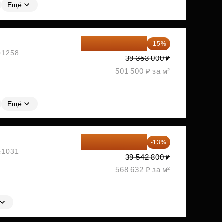
Ещё
33 450 050 ₽
-15%
 №1258
39 353 000 ₽
501 500 ₽ за м²
Ещё
34 402 236 ₽
-13%
 №1031
39 542 800 ₽
568 632 ₽ за м²