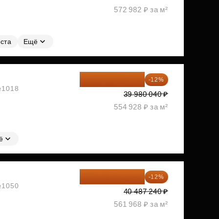
572 982 ₽ за м²
ста
Ещё
35 182 435 ₽
-12%
 №1018
39 980 040 ₽
554 928 ₽ за м²
ё
35 628 771 ₽
-12%
 №1050
40 487 240 ₽
561 968 ₽ за м²