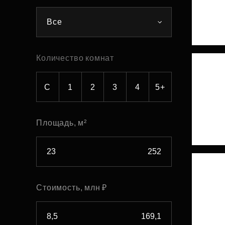
Рефинансирование
Все
Количество комнат
С
1
2
3
4
5+
Площадь, м²
Стоимость, млн ₽