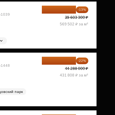
34 454 871 ₽
-13%
 №1039
39 603 300 ₽
569 502 ₽ за м²
34 544 640 ₽
-22%
 №1448
44 288 000 ₽
431 808 ₽ за м²
цовский парк