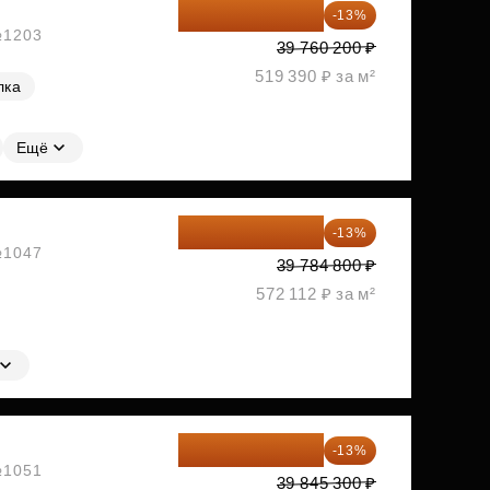
34 591 374 ₽
-13%
 №1203
39 760 200 ₽
519 390 ₽ за м²
лка
Ещё
34 612 776 ₽
-13%
 №1047
39 784 800 ₽
572 112 ₽ за м²
34 665 411 ₽
-13%
 №1051
39 845 300 ₽