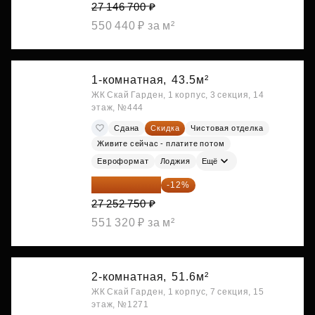
27 146 700 ₽
550 440 ₽ за м²
1-комнатная,
43.5м²
ЖК Скай Гарден, 1 корпус, 3 секция, 14
этаж, №444
Сдана
Скидка
Чистовая отделка
Живите сейчас - платите потом
Евроформат
Лоджия
Ещё
23 982 420 ₽
-12%
27 252 750 ₽
551 320 ₽ за м²
2-комнатная,
51.6м²
ЖК Скай Гарден, 1 корпус, 7 секция, 15
этаж, №1271