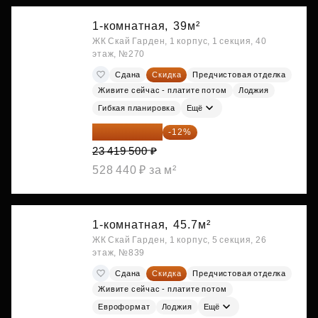
1-комнатная,
39м²
ЖК Скай Гарден, 1 корпус, 1 секция, 40
этаж, №270
Сдана
Скидка
Предчистовая отделка
Живите сейчас - платите потом
Лоджия
Гибкая планировка
Ещё
20 609 160 ₽
-12%
23 419 500 ₽
528 440 ₽ за м²
1-комнатная,
45.7м²
ЖК Скай Гарден, 1 корпус, 5 секция, 26
этаж, №839
Сдана
Скидка
Предчистовая отделка
Живите сейчас - платите потом
Евроформат
Лоджия
Ещё