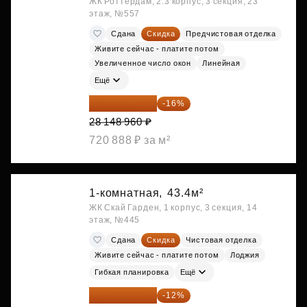
ЖК Роттердам, 2.3 корпус, 3 секция, 23
этаж, №557
Сдана
Скидка
Предчистовая отделка
Живите сейчас - платите потом
Увеличенное число окон
Линейная
Ещё
23 645 126 ₽
-16%
28 148 960 ₽
720 888 ₽ за м²
1-комнатная,
43.4м²
ЖК Скай Гарден, 1 корпус, 3 секция, 14
этаж, №445
Сдана
Скидка
Чистовая отделка
Живите сейчас - платите потом
Лоджия
Гибкая планировка
Ещё
23 889 096 ₽
-12%