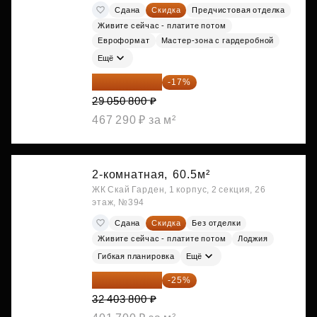
Сдана
Скидка
Предчистовая отделка
Живите сейчас - платите потом
Евроформат
Мастер-зона с гардеробной
Ещё
24 112 164 ₽
-17%
29 050 800 ₽
467 290 ₽ за м²
2-комнатная,
60.5м²
ЖК Скай Гарден, 1 корпус, 2 секция, 26
этаж, №394
Сдана
Скидка
Без отделки
Живите сейчас - платите потом
Лоджия
Гибкая планировка
Ещё
24 302 850 ₽
-25%
32 403 800 ₽