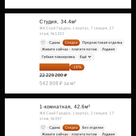
Студия,
34.4м²
ЖК Скай Гарден, 1 корпус, 7 секция, 27
этаж, №1332
Сдана
Скидка
Предчистовая отделка
Живите сейчас - платите потом
Лоджия
Гибкая планировка
Ещё
18 672 595 ₽
-16%
22 229 280 ₽
542 808 ₽ за м²
1-комнатная,
42.6м²
ЖК Скай Гарден, 1 корпус, 2 секция, 17
этаж, №357
Сдана
Скидка
Без отделки
Живите сейчас - платите потом
Лоджия