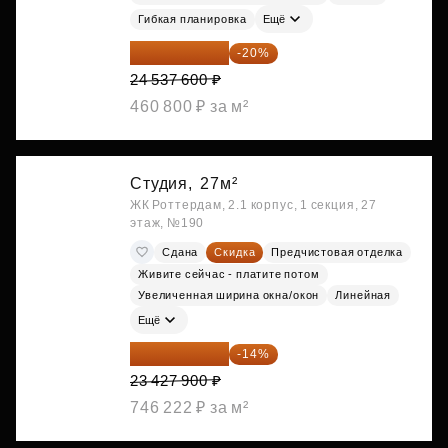
Гибкая планировка
Ещё
19 630 080 ₽
-20%
24 537 600 ₽
460 800 ₽ за м²
Студия,
27м²
ЖК Роттердам, 2.1 корпус, 1 секция, 27
этаж, №190
Сдана
Скидка
Предчистовая отделка
Живите сейчас - платите потом
Увеличенная ширина окна/окон
Линейная
Ещё
20 147 994 ₽
-14%
23 427 900 ₽
746 222 ₽ за м²