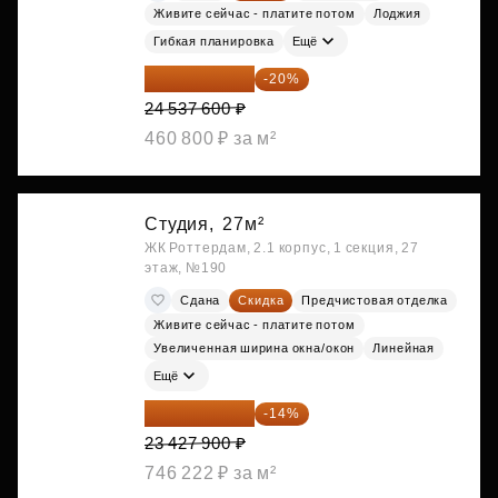
Живите сейчас - платите потом
Лоджия
Гибкая планировка
Ещё
19 630 080 ₽
-20%
24 537 600 ₽
460 800 ₽ за м²
Студия,
27м²
ЖК Роттердам, 2.1 корпус, 1 секция, 27
этаж, №190
Сдана
Скидка
Предчистовая отделка
Живите сейчас - платите потом
Увеличенная ширина окна/окон
Линейная
Ещё
20 147 994 ₽
-14%
23 427 900 ₽
746 222 ₽ за м²