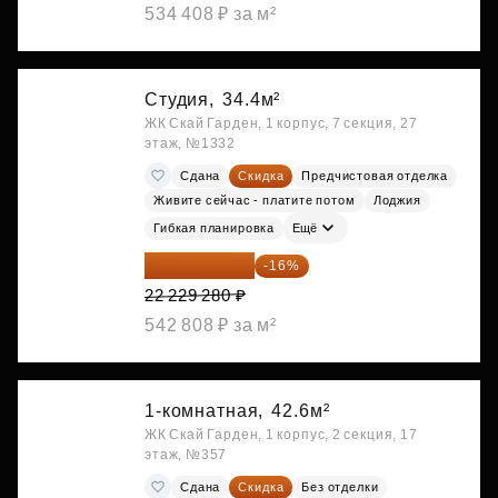
534 408 ₽ за м²
Студия,
34.4м²
ЖК Скай Гарден, 1 корпус, 7 секция, 27
этаж, №1332
Сдана
Скидка
Предчистовая отделка
Живите сейчас - платите потом
Лоджия
Гибкая планировка
Ещё
18 672 595 ₽
-16%
22 229 280 ₽
542 808 ₽ за м²
1-комнатная,
42.6м²
ЖК Скай Гарден, 1 корпус, 2 секция, 17
этаж, №357
Сдана
Скидка
Без отделки