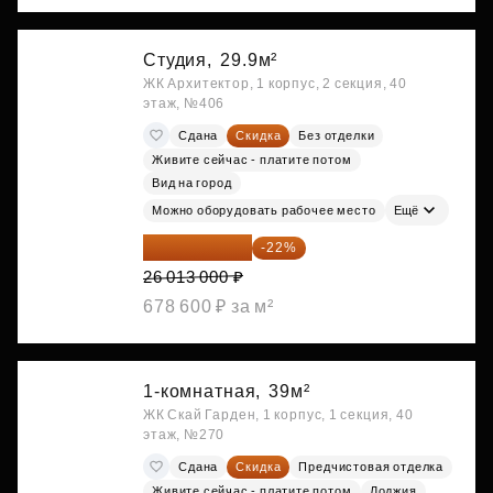
Студия,
29.9м²
ЖК Архитектор, 1 корпус, 2 секция, 40
этаж, №406
Сдана
Скидка
Без отделки
Живите сейчас - платите потом
Вид на город
Можно оборудовать рабочее место
Ещё
20 290 140 ₽
-22%
26 013 000 ₽
678 600 ₽ за м²
1-комнатная,
39м²
ЖК Скай Гарден, 1 корпус, 1 секция, 40
этаж, №270
Сдана
Скидка
Предчистовая отделка
Живите сейчас - платите потом
Лоджия