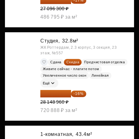
22 489 929 ₽
-17%
27 096 300 ₽
486 795 ₽ за м²
Студия,
32.8м²
ЖК Роттердам, 2.3 корпус, 3 секция, 23
этаж, №557
Сдана
Скидка
Предчистовая отделка
Живите сейчас - платите потом
Увеличенное число окон
Линейная
Ещё
23 645 126 ₽
-16%
28 148 960 ₽
720 888 ₽ за м²
1-комнатная,
43.4м²