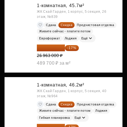
1-комнатная,
45.7м²
ЖК Скай Гарден, 1 корпус, 5 секция, 26
этаж, №839
Сдана
Скидка
Предчистовая отделка
Живите сейчас - платите потом
Евроформат
Лоджия
Ещё
22 379 290 ₽
-17%
26 963 000 ₽
489 700 ₽ за м²
1-комнатная,
46.2м²
ЖК Скай Гарден, 1 корпус, 5 секция, 40
этаж, №964
Сдана
Скидка
Предчистовая отделка
Живите сейчас - платите потом
Лоджия
Гибкая планировка
Ещё