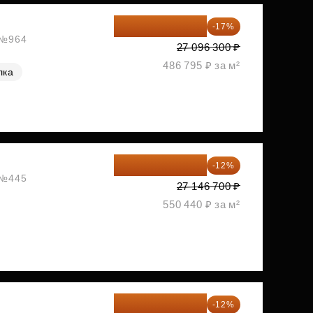
22 489 929 ₽
-17%
, №964
27 096 300 ₽
486 795 ₽ за м²
лка
23 889 096 ₽
-12%
, №445
27 146 700 ₽
550 440 ₽ за м²
23 982 420 ₽
-12%