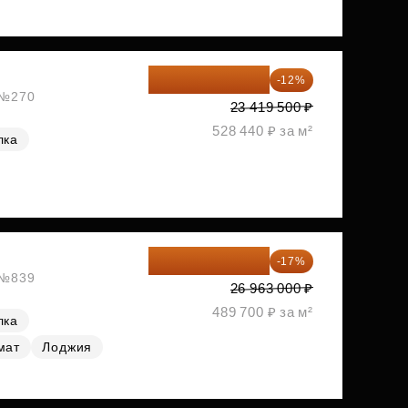
20 609 160 ₽
-12%
, №270
23 419 500 ₽
528 440 ₽ за м²
лка
22 379 290 ₽
-17%
, №839
26 963 000 ₽
489 700 ₽ за м²
лка
мат
Лоджия