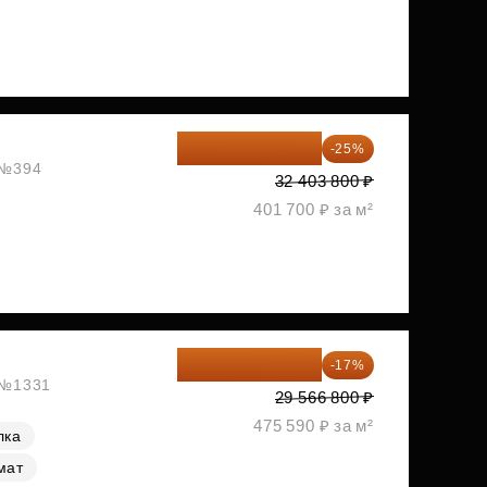
24 302 850 ₽
-25%
, №394
32 403 800 ₽
401 700 ₽ за м²
24 540 444 ₽
-17%
, №1331
29 566 800 ₽
475 590 ₽ за м²
лка
мат