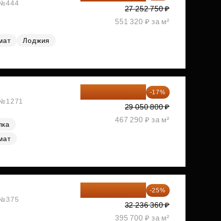
, №444
27 252 750 ₽
551 320 ₽ за м²
мат
Лоджия
24 112 164 ₽
-17%
, №1271
29 050 800 ₽
467 290 ₽ за м²
лка
мат
24 177 270 ₽
-25%
, №375
32 236 360 ₽
395 700 ₽ за м²