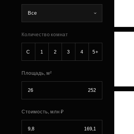
Рефинансирование
Все
Количество комнат
С
1
2
3
4
5+
Площадь, м²
Стоимость, млн ₽