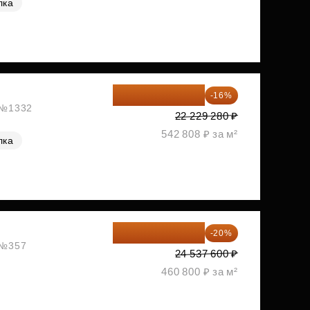
лка
18 672 595 ₽
-16%
, №1332
22 229 280 ₽
542 808 ₽ за м²
лка
19 630 080 ₽
-20%
, №357
24 537 600 ₽
460 800 ₽ за м²