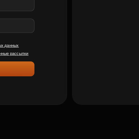
ых данных
нные рассылки