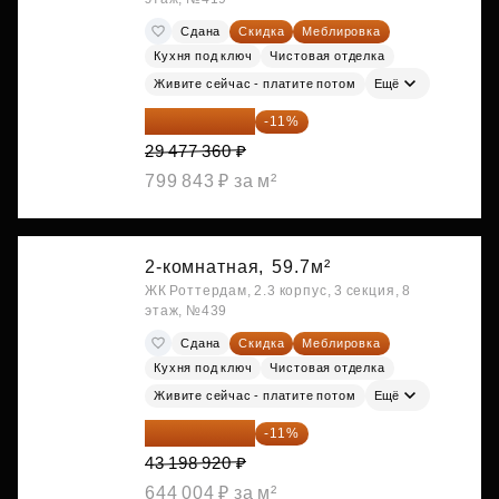
Сдана
Скидка
Меблировка
Кухня под ключ
Чистовая отделка
Живите сейчас - платите потом
Ещё
26 234 850 ₽
-11%
29 477 360 ₽
799 843 ₽ за м²
2-комнатная,
59.7м²
ЖК Роттердам, 2.3 корпус, 3 секция, 8
этаж, №439
Сдана
Скидка
Меблировка
Кухня под ключ
Чистовая отделка
Живите сейчас - платите потом
Ещё
38 447 039 ₽
-11%
43 198 920 ₽
644 004 ₽ за м²