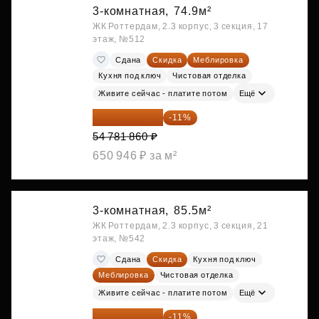
3-комнатная,
74.9м²
ЖК Роттердам, 2.3 корпус, 3 секция, 17
этаж, №512
Сдана
Скидка
Меблировка
Кухня под ключ
Чистовая отделка
Живите сейчас - платите потом
Ещё
48 755 855 ₽
-11%
54 781 860 ₽
650 946 ₽ за м²
3-комнатная,
85.5м²
ЖК Роттердам, 2.3 корпус, 3 секция, 21
этаж, №542
Сдана
Скидка
Кухня под ключ
Меблировка
Чистовая отделка
Живите сейчас - платите потом
Ещё
51 242 373 ₽
-11%