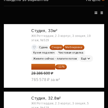
Студия,
33м²
ЖК Роттердам, 2.3 корпус, 3 секция, 19
этаж, №529
Сдана
Скидка
Меблировка
Кухня под ключ
Чистовая отделка
Живите сейчас - платите потом
Ещё
25 264 074 ₽
-11%
28 386 600 ₽
765 578 ₽ за м²
Студия,
32.8м²
ЖК Роттердам, 2.3 корпус, 3 секция, 5
этаж, №419