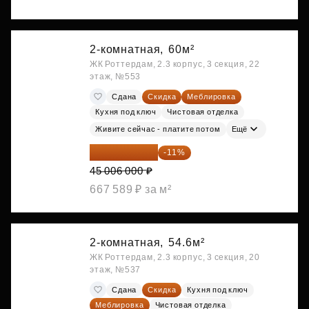
2-комнатная,
60м²
ЖК Роттердам, 2.3 корпус, 3 секция, 22
этаж, №553
Сдана
Скидка
Меблировка
Кухня под ключ
Чистовая отделка
Живите сейчас - платите потом
Ещё
40 055 340 ₽
-11%
45 006 000 ₽
667 589 ₽ за м²
2-комнатная,
54.6м²
ЖК Роттердам, 2.3 корпус, 3 секция, 20
этаж, №537
Сдана
Скидка
Кухня под ключ
Меблировка
Чистовая отделка