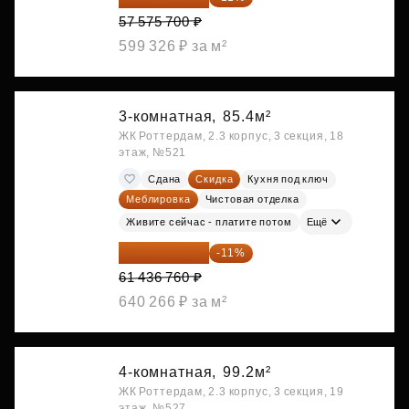
57 575 700 ₽
599 326 ₽ за м²
3-комнатная,
85.4м²
ЖК Роттердам, 2.3 корпус, 3 секция, 18
этаж, №521
Сдана
Скидка
Кухня под ключ
Меблировка
Чистовая отделка
Живите сейчас - платите потом
Ещё
54 678 716 ₽
-11%
61 436 760 ₽
640 266 ₽ за м²
4-комнатная,
99.2м²
ЖК Роттердам, 2.3 корпус, 3 секция, 19
этаж, №527