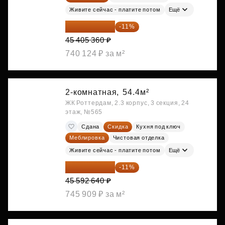
Живите сейчас - платите потом
Ещё
40 410 770 ₽
-11%
45 405 360 ₽
740 124 ₽ за м²
2-комнатная,
54.4м²
ЖК Роттердам, 2.3 корпус, 3 секция, 24
этаж, №565
Сдана
Скидка
Кухня под ключ
Меблировка
Чистовая отделка
Живите сейчас - платите потом
Ещё
40 577 450 ₽
-11%
45 592 640 ₽
745 909 ₽ за м²