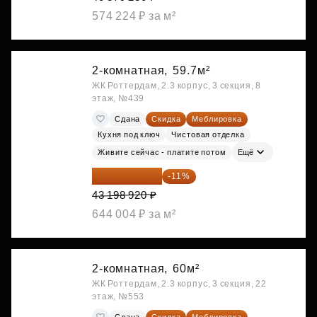
574 224 ₽ за м²
2-комнатная,
59.7м²
ЖК Роттердам, 2.3 корпус, 3 секция, 8
этаж, №439
Сдана
Скидка
Меблировка
Кухня под ключ
Чистовая отделка
Живите сейчас - платите потом
Ещё
38 447 039 ₽
-11%
43 198 920 ₽
644 004 ₽ за м²
2-комнатная,
60м²
ЖК Роттердам, 2.3 корпус, 3 секция, 22
этаж, №553
Сдана
Скидка
Меблировка