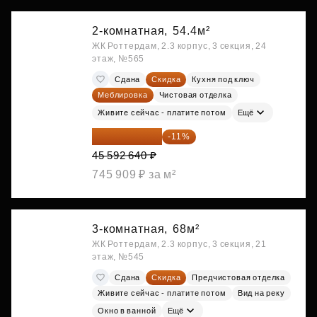
2-комнатная,
54.4м²
ЖК Роттердам, 2.3 корпус, 3 секция, 24
этаж, №565
Сдана
Скидка
Кухня под ключ
Меблировка
Чистовая отделка
Живите сейчас - платите потом
Ещё
40 577 450 ₽
-11%
45 592 640 ₽
745 909 ₽ за м²
3-комнатная,
68м²
ЖК Роттердам, 2.3 корпус, 3 секция, 21
этаж, №545
Сдана
Скидка
Предчистовая отделка
Живите сейчас - платите потом
Вид на реку
Окно в ванной
Ещё