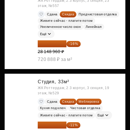
ЖК Роттердам, 2.3 корпус, 3 секция, 23
этаж, №557
Сдана
Скидка
Предчистовая отделка
Живите сейчас - платите потом
Увеличенное число окон
Линейная
Ещё
23 645 126 ₽
-16%
28 148 960 ₽
720 888 ₽ за м²
Студия,
33м²
ЖК Роттердам, 2.3 корпус, 3 секция, 19
этаж, №529
Сдана
Скидка
Меблировка
Кухня под ключ
Чистовая отделка
Живите сейчас - платите потом
Ещё
25 264 074 ₽
-11%