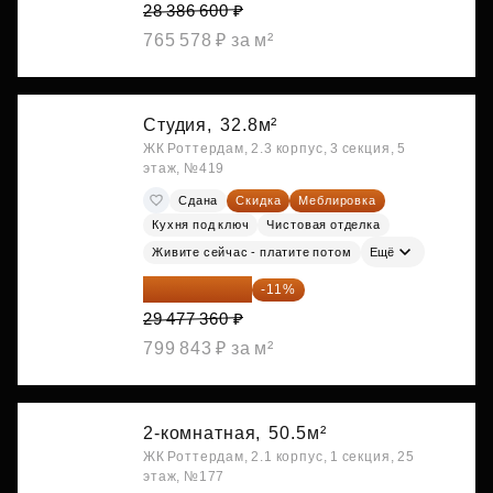
28 386 600 ₽
765 578 ₽ за м²
Студия,
32.8м²
ЖК Роттердам, 2.3 корпус, 3 секция, 5
этаж, №419
Сдана
Скидка
Меблировка
Кухня под ключ
Чистовая отделка
Живите сейчас - платите потом
Ещё
26 234 850 ₽
-11%
29 477 360 ₽
799 843 ₽ за м²
2-комнатная,
50.5м²
ЖК Роттердам, 2.1 корпус, 1 секция, 25
этаж, №177