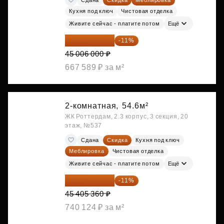
Кухня под ключ
Чистовая отделка
Живите сейчас - платите потом
Ещё
40 055 340 ₽
-11%
45 006 000 ₽
667 589 ₽ за м²
2-комнатная,
54.6м²
ЖК Роттердам, 2.3 корпус, 3 секция, 20
этаж, №537
Сдана
Скидка
Кухня под ключ
Меблировка
Чистовая отделка
Живите сейчас - платите потом
Ещё
40 410 770 ₽
-11%
45 405 360 ₽
740 124 ₽ за м²