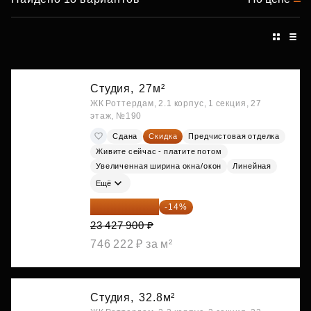
Студия,
27м²
ЖК Роттердам, 2.1 корпус, 1 секция, 27
этаж, №190
Сдана
Скидка
Предчистовая отделка
Живите сейчас - платите потом
Увеличенная ширина окна/окон
Линейная
Ещё
20 147 994 ₽
-14%
23 427 900 ₽
746 222 ₽ за м²
Студия,
32.8м²