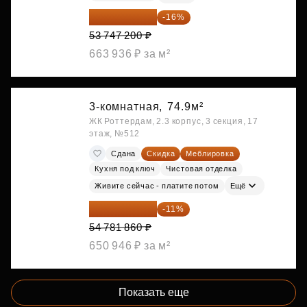
45 147 648 ₽
-16%
53 747 200 ₽
663 936 ₽ за м²
3-комнатная,
74.9м²
ЖК Роттердам, 2.3 корпус, 3 секция, 17
этаж, №512
Сдана
Скидка
Меблировка
Кухня под ключ
Чистовая отделка
Живите сейчас - платите потом
Ещё
48 755 855 ₽
-11%
54 781 860 ₽
650 946 ₽ за м²
Показать еще