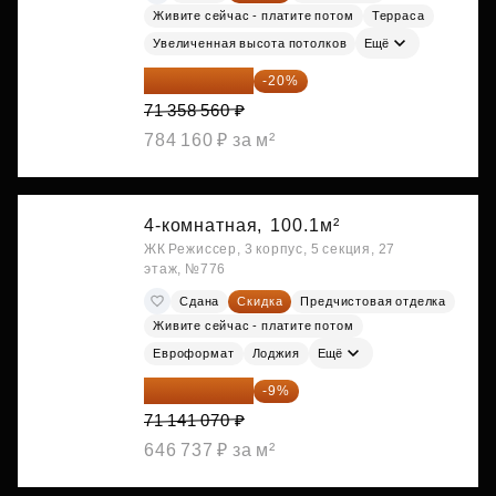
Живите сейчас - платите потом
Терраса
Увеличенная высота потолков
Ещё
57 086 848 ₽
-20%
71 358 560 ₽
784 160 ₽ за м²
4-комнатная,
100.1м²
ЖК Режиссер, 3 корпус, 5 секция, 27
этаж, №776
Сдана
Скидка
Предчистовая отделка
Живите сейчас - платите потом
Евроформат
Лоджия
Ещё
64 738 374 ₽
-9%
71 141 070 ₽
646 737 ₽ за м²