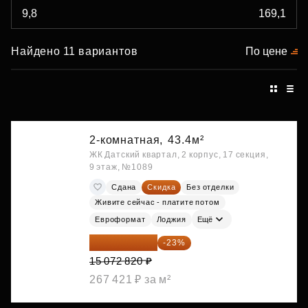
Найдено 11 вариантов
По цене
2-комнатная,
43.4м²
ЖК Датский квартал, 2 корпус, 17 секция,
9 этаж, №1089
Сдана
Скидка
Без отделки
Живите сейчас - платите потом
Евроформат
Лоджия
Ещё
11 606 071 ₽
-23%
15 072 820 ₽
267 421 ₽ за м²