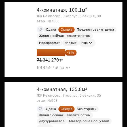
4-комнатная,
100.1м²
ЖК Режиссер, 3 корпус, 5 секция, 30
этаж, №788
Сдана
Скидка
Предчистовая отделка
Живите сейчас - платите потом
Евроформат
Лоджия
Ещё
64 920 556 ₽
-9%
71 341 270 ₽
648 557 ₽ за м²
4-комнатная,
135.8м²
ЖК Режиссер, 3 корпус, 6 секция, 35
этаж, №968
Сдана
Скидка
Без отделки
Живите сейчас - платите потом
Двухуровневая
Мастер-зона с санузлом