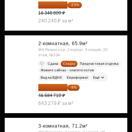
12 588 576 ₽
-23%
16 348 800 ₽
240 240 ₽ за м²
2-комнатная,
65.9м²
ЖК Режиссер, 2 корпус, 3 секция, 20
этаж, №334
Сдана
Скидка
Предчистовая отделка
Живите сейчас - платите потом
Вид на ВДНХ
Евроформат
Ещё
42 392 086 ₽
-9%
46 584 710 ₽
643 279 ₽ за м²
3-комнатная,
71.2м²