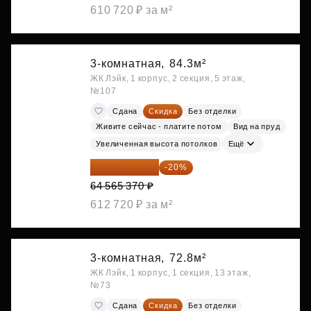
610 720 ₽ за м²
3-комнатная,
84.3м²
ЖК Лэйк, 1 корпус, 2 секция, 5 этаж,
№107
Сдана
Скидка
Без отделки
Живите сейчас - платите потом
Вид на пруд
Увеличенная высота потолков
Ещё
51 652 296 ₽
-20%
64 565 370 ₽
612 720 ₽ за м²
3-комнатная,
72.8м²
ЖК Лэйк, 1 корпус, 1 секция, 13 этаж,
№73
Сдана
Скидка
Без отделки