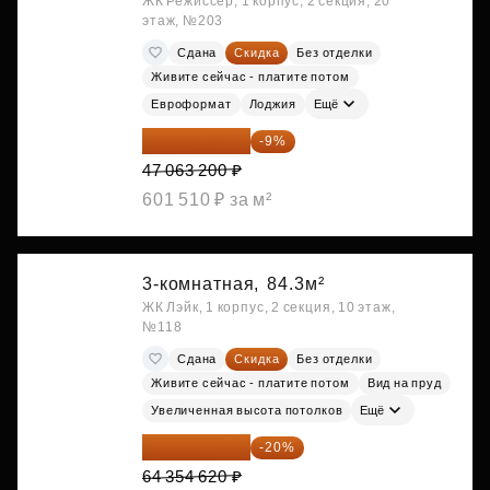
ЖК Режиссер, 1 корпус, 2 секция, 20
этаж, №203
Сдана
Скидка
Без отделки
Живите сейчас - платите потом
Евроформат
Лоджия
Ещё
42 827 512 ₽
-9%
47 063 200 ₽
601 510 ₽ за м²
3-комнатная,
84.3м²
ЖК Лэйк, 1 корпус, 2 секция, 10 этаж,
№118
Сдана
Скидка
Без отделки
Живите сейчас - платите потом
Вид на пруд
Увеличенная высота потолков
Ещё
51 483 696 ₽
-20%
64 354 620 ₽