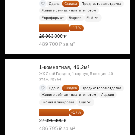
Сдана
Скидка
Предчистовая отделка
Живите сейчас - платите потом
Евроформат
Лоджия
Ещё
22 379 290 ₽
-17%
26 963 000 ₽
489 700 ₽ за м²
1-комнатная,
46.2м²
ЖК Скай Гарден, 1 корпус, 5 секция, 40
этаж, №964
Сдана
Скидка
Предчистовая отделка
Живите сейчас - платите потом
Лоджия
Гибкая планировка
Ещё
22 489 929 ₽
-17%
27 096 300 ₽
486 795 ₽ за м²