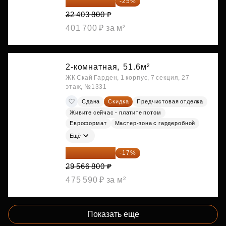
24 302 850 ₽
-25%
32 403 800 ₽
401 700 ₽ за м²
2-комнатная,
51.6м²
ЖК Скай Гарден, 1 корпус, 7 секция, 27
этаж, №1331
Сдана
Скидка
Предчистовая отделка
Живите сейчас - платите потом
Евроформат
Мастер-зона с гардеробной
Ещё
24 540 444 ₽
-17%
29 566 800 ₽
475 590 ₽ за м²
Показать еще