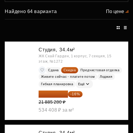
Найдено 64 варианта
По цене
Студия,
34.4м²
ЖК Скай Гарден, 1 корпус, 7 секция, 15
этаж, №1272
Сдана
Скидка
Предчистовая отделка
Живите сейчас - платите потом
Лоджия
Гибкая планировка
Ещё
18 383 635 ₽
-16%
21 885 280 ₽
534 408 ₽ за м²
Студия,
34.4м²