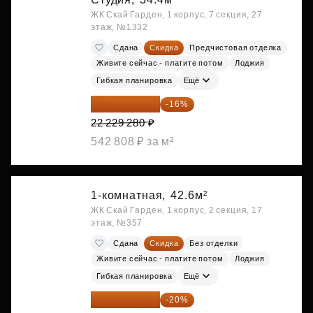
ЖК Скай Гарден, 1 корпус, 7 секция, 27
этаж, №1332
Сдана
Скидка
Предчистовая отделка
Живите сейчас - платите потом
Лоджия
Гибкая планировка
Ещё
18 672 595 ₽
-16%
22 229 280 ₽
542 808 ₽ за м²
1-комнатная,
42.6м²
ЖК Скай Гарден, 1 корпус, 2 секция, 17
этаж, №357
Сдана
Скидка
Без отделки
Живите сейчас - платите потом
Лоджия
Гибкая планировка
Ещё
19 630 080 ₽
-20%