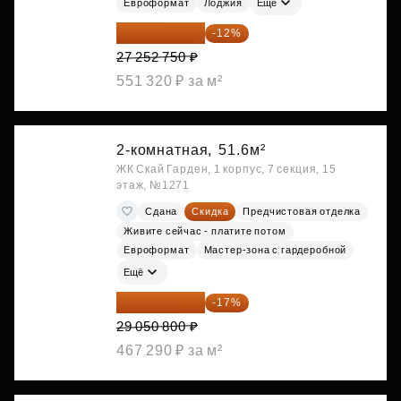
Евроформат
Лоджия
Ещё
23 982 420 ₽
-12%
27 252 750 ₽
551 320 ₽ за м²
2-комнатная,
51.6м²
ЖК Скай Гарден, 1 корпус, 7 секция, 15
этаж, №1271
Сдана
Скидка
Предчистовая отделка
Живите сейчас - платите потом
Евроформат
Мастер-зона с гардеробной
Ещё
24 112 164 ₽
-17%
29 050 800 ₽
467 290 ₽ за м²