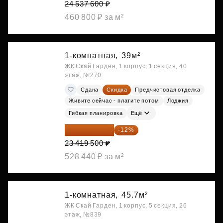
24 537 600 ₽
460 800 ₽ за м²
1-комнатная,
39м²
ЖК Скай Гарден, 1 корпус, 1 секция, 40
этаж, №270
Сдана
Скидка
Предчистовая отделка
Живите сейчас - платите потом
Лоджия
Гибкая планировка
Ещё
20 609 160 ₽
-12%
23 419 500 ₽
528 440 ₽ за м²
1-комнатная,
45.7м²
ЖК Скай Гарден, 1 корпус, 5 секция, 26
этаж, №839