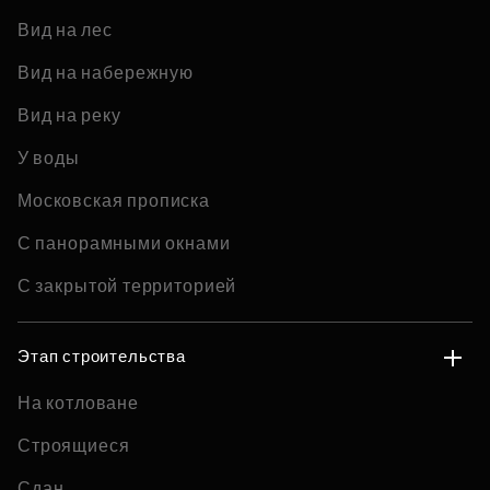
Вид на лес
Вид на набережную
Вид на реку
У воды
Московская прописка
С панорамными окнами
С закрытой территорией
Этап строительства
На котловане
Строящиеся
Сдан