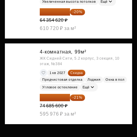
Увеличенная высота потолков
Ещё
51 483 696 ₽
-20%
64 354 620 ₽
610 720 ₽ за м²
4-комнатная,
99м²
ЖК Сидней Сити, 5.2 корпус, 3 секция, 10
этаж, №384
1 кв 2027
Скидка
Предчистовая отделка
Лоджия
Окна в пол
Угловое остекление
Ещё
59 001 624 ₽
-21%
74 685 600 ₽
595 976 ₽ за м²