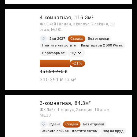
4-комнатная,
116.3м²
ЖК Скай Гарден, 3 корпус, 2 секция, 10
этаж, №281
2 кв 2027
Скидка
Без отделки
Платите как хотите
Квартира за 2 000 ₽/мес
Евроформат
Ещё
36 098 473 ₽
-21%
45 694 270 ₽
310 391 ₽ за м²
3-комнатная,
84.3м²
ЖК Лэйк, 1 корпус, 2 секция, 10 этаж,
№118
Сдана
Скидка
Без отделки
Живите сейчас - платите потом
Вид на пруд