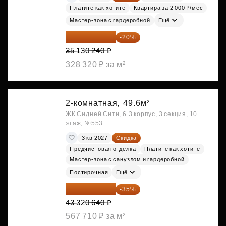
Платите как хотите
Квартира за 2 000 ₽/мес
Мастер-зона с гардеробной
Ещё
28 104 192 ₽
-20%
35 130 240 ₽
328 320 ₽ за м²
2-комнатная,
49.6м²
ЖК Сидней Сити, 6.3 корпус, 3 секция, 10
этаж, №553
3 кв 2027
Скидка
Предчистовая отделка
Платите как хотите
Мастер-зона с санузлом и гардеробной
Постирочная
Ещё
28 158 416 ₽
-35%
43 320 640 ₽
567 710 ₽ за м²