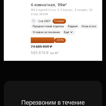
4-комнатная,
99м²
ЖК Сидней Сити, 5.2 корпус, 3 секция, 10
этаж, №384
1 кв 2027
Скидка
Предчистовая отделка
Лоджия
Окна в пол
Угловое остекление
Ещё
59 001 624 ₽
-21%
74 685 600 ₽
595 976 ₽ за м²
Перезвоним в течение