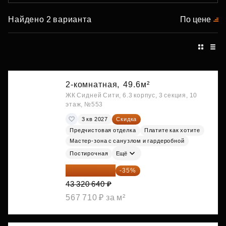
Найдено 2 варианта
По цене
2-комнатная,
49.6м²
ЖК Сидней Сити, 6.3 корпус, 3 секция, 10
этаж, №553
3 кв 2027
Скидка
Предчистовая отделка
Платите как хотите
Мастер-зона с санузлом и гардеробной
Постирочная
Ещё
28 158 416 ₽
-35%
43 320 640 ₽
567 710 ₽ за м²