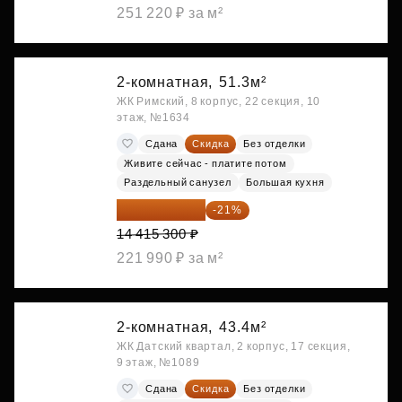
251 220 ₽ за м²
2-комнатная,
51.3м²
ЖК Римский, 8 корпус, 22 секция, 10
этаж, №1634
Сдана
Скидка
Без отделки
Живите сейчас - платите потом
Раздельный санузел
Большая кухня
11 388 087 ₽
-21%
14 415 300 ₽
221 990 ₽ за м²
2-комнатная,
43.4м²
ЖК Датский квартал, 2 корпус, 17 секция,
9 этаж, №1089
Сдана
Скидка
Без отделки