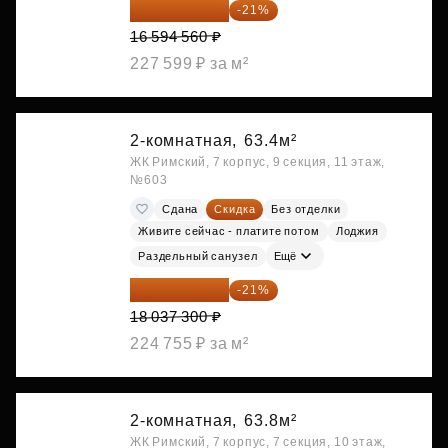
13 109 702 ₽
-21%
16 594 560 ₽
227 599 ₽ за м²
2-комнатная,
63.4м²
ЖК Римский, 7 корпус, 9 секция, 11 этаж,
№603
Сдана
Скидка
Без отделки
Живите сейчас - платите потом
Лоджия
Раздельный санузел
Ещё
14 249 467 ₽
-21%
18 037 300 ₽
224 755 ₽ за м²
2-комнатная,
63.8м²
ЖК Римский, 7 корпус, 7 секция, 10 этаж,