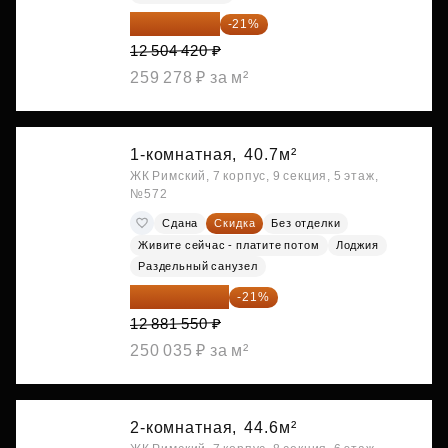
9 878 492 ₽
-21%
12 504 420 ₽
259 278 ₽ за м²
1-комнатная,
40.7м²
ЖК Римский, 7 корпус, 9 секция, 5 этаж,
№572
Сдана
Скидка
Без отделки
Живите сейчас - платите потом
Лоджия
Раздельный санузел
10 176 425 ₽
-21%
12 881 550 ₽
250 035 ₽ за м²
2-комнатная,
44.6м²