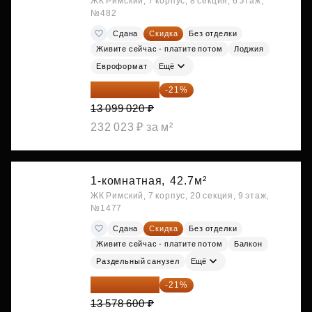
ЖК Римский, 7 корпус, 8 секция, 6 этаж,
№482
Сдана
Скидка
Без отделки
Живите сейчас - платите потом
Лоджия
Евроформат
Ещё
10 348 226 ₽
-21%
13 099 020 ₽
232 023 ₽ за м²
1-комнатная,
42.7м²
ЖК Римский, 7 корпус, 20 секция, 9 этаж,
№1477
Сдана
Скидка
Без отделки
Живите сейчас - платите потом
Балкон
Раздельный санузел
Ещё
10 727 094 ₽
-21%
13 578 600 ₽